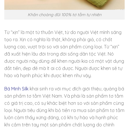
Khăn choàng đũi 100% tơ tằm tự nhiên
Từ “xịn” là một từ thuần Việt, từ do người Việt mình sáng
tạo ra. Xịn có nghĩa là thật, không phải giả, có chất
lượng cao, vượt trội so với sản phẩm cùng loại. Từ “xịn”
đã xuất hiện lâu đời trong đời sống dân tộc Việt. Nó
được người này dùng để khen người kia có một vật dụng
đắt tiền, đẹp đẽ mà ít ai có được. Người được khen sẽ tự
hào và hạnh phúc khi được khen như vậy.
Bá Minh Silk
khai sinh ra với mục đích giới thiệu, quảng bá
sản phẩm tơ tằm Việt Nam. Và phải là sản phẩm tơ tằm
có giá trị cao, có sự khác biệt hơn so với sản phẩm cùng
loại. Người tiêu dùng khi bỏ tiền ra mua sản phẩm tơ tằm
luôn cảm thấy xứng đáng, có khi tự hào và hạnh phúc
khi cầm trên tay một sản phẩm chất lượng do chính