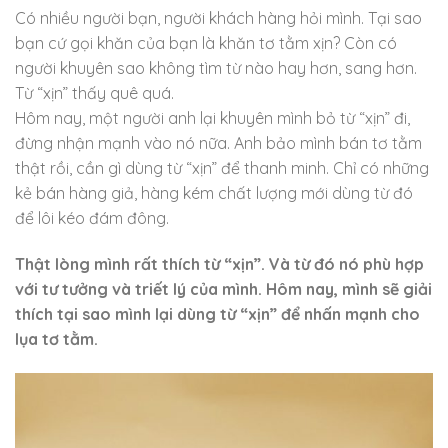
Có nhiều người bạn, người khách hàng hỏi mình. Tại sao
bạn cứ gọi khăn của bạn là khăn tơ tằm xịn? Còn có
người khuyên sao không tìm từ nào hay hơn, sang hơn.
Từ “xịn” thấy quê quá.
Hôm nay, một người anh lại khuyên mình bỏ từ “xịn” đi,
đừng nhận mạnh vào nó nữa. Anh bảo mình bán tơ tằm
thật rồi, cần gì dùng từ “xịn” để thanh minh. Chỉ có những
kẻ bán hàng giả, hàng kém chất lượng mới dùng từ đó
để lôi kéo đám đông.
Thật lòng mình rất thích từ “xịn”. Và từ đó nó phù hợp
với tư tưởng và triết lý của mình. Hôm nay, mình sẽ giải
thích tại sao mình lại dùng từ “xịn” để nhấn mạnh cho
lụa tơ tằm.