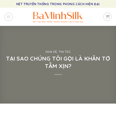
Skip
NÉT TRUYỀN THỐNG TRONG PHONG CÁCH HIỆN ĐẠI
to
content
CHIA SẺ
,
TIN TỨC
TẠI SAO CHÚNG TÔI GỌI LÀ KHĂN TƠ
TẰM XỊN?