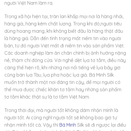
người Việt Nam làm ra.
Trong xã hội hiện tại, tràn lan khắp mọi nơi là hàng nhái,
hàng giả, hàng kém chất lượng. Trong khi đó,người tiêu
dùng hoang mang, khi không biết đâu là hàng thật đâu
là hàng giả. Dẫn đến tình trạng mất niềm tin vào người
bán, từ đó người Việt mất đi niềm tin vào sản phẩm Việt.
Các doanh nghiệp làm ăn chân chính bị ảnh hưởng nặng
nề, thậm chí đóng cửa. Với nghề dệt lụa tơ tằm, điều này
càng thể hiện rõ, khi những nơi nổi tiếng về lụa bây giờ
cũng bán lụa Tàu, lụa pha hoặc lụa giả. Bá Minh Silk
muốn trở thành một nơi đáng tin cậy, để mọi người có
thể mua được chiếc khăn tơ tằm hay những sản phẩm
tơ tằm khác thật sự là tơ tằm Việt Nam.
Trong thời đại, mà người tốt không dám nhận mình là
người tốt. Ai cũng nghĩ người tốt sẽ không bao giờ tự
nhận mình tốt cả. Vậy thì
Bá Minh
Silk sẽ đi ngược lại điều