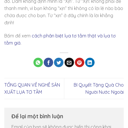
đó. Dám khẳng định mình là “Xịn”. Từ “Xịn: không phải để
thanh minh, vì bạn không “xịn” thì không có lời lẽ nào bào
chữa được cho bạn. Từ “xịn” ở đây chính là lời khẳng
định!
Bấm để xem
cách phân biệt lụa tơ tằm thật và lụa tơ
tằm giả
.
TỔNG QUAN VỀ NGHỀ SẢN
Bí Quyết Tặng Quà Cho
XUẤT LỤA TƠ TẰM
Người Nước Ngoài
Để lại một bình luận
Email của bạn sẽ không được hiển thị công khai.