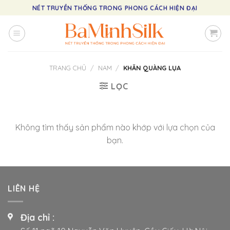
Skip
NÉT TRUYỀN THỐNG TRONG PHONG CÁCH HIỆN ĐẠI
to
content
TRANG CHỦ
/
NAM
/
KHĂN QUÀNG LỤA
LỌC
Không tìm thấy sản phẩm nào khớp với lựa chọn của
bạn.
LIÊN HỆ
Địa chỉ :