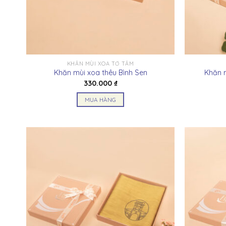
KHĂN MÙI XOA TƠ TẰM
Khăn mùi xoa thêu Bình Sen
Khăn m
330.000
₫
MUA HÀNG
Sản
phẩm
này
có
nhiều
biến
thể.
Các
tùy
chọn