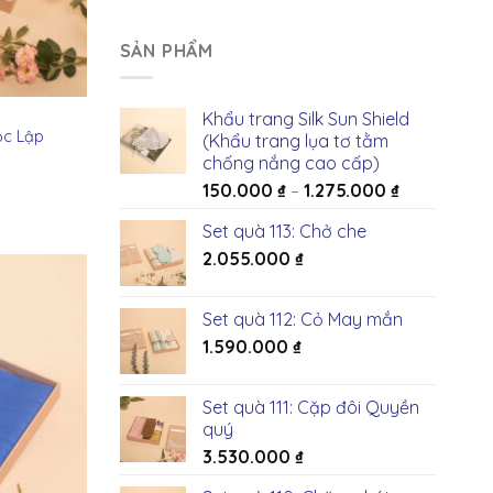
SẢN PHẨM
Khẩu trang Silk Sun Shield
ộc Lập
(Khẩu trang lụa tơ tằm
chống nắng cao cấp)
150.000
₫
–
1.275.000
₫
Set quà 113: Chở che
2.055.000
₫
Set quà 112: Cỏ May mắn
1.590.000
₫
Set quà 111: Cặp đôi Quyền
quý
3.530.000
₫