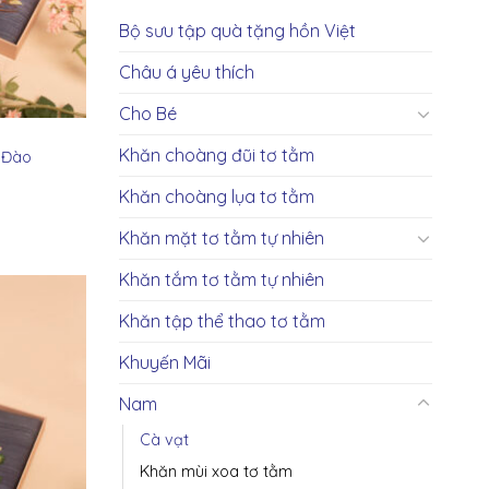
Bộ sưu tập quà tặng hồn Việt
Châu á yêu thích
Cho Bé
Khăn choàng đũi tơ tằm
 Đào
Khăn choàng lụa tơ tằm
Khăn mặt tơ tằm tự nhiên
Khăn tắm tơ tằm tự nhiên
Khăn tập thể thao tơ tằm
Khuyến Mãi
Nam
Cà vạt
Khăn mùi xoa tơ tằm