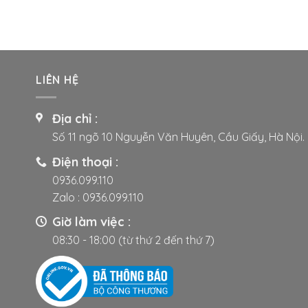
được
chọn
trên
trang
sản
LIÊN HỆ
phẩm
Địa chỉ :
Số 11 ngõ 10 Nguyễn Văn Huyên, Cầu Giấy, Hà Nội.
Điện thoại :
0936.099.110
Zalo :
0936.099.110
Giờ làm việc :
08:30 - 18:00 (từ thứ 2 đến thứ 7)