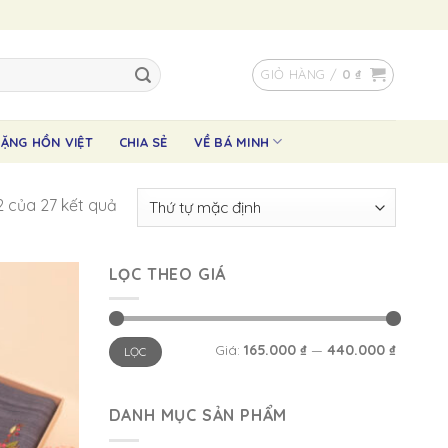
GIỎ HÀNG /
0
₫
ẶNG HỒN VIỆT
CHIA SẺ
VỀ BÁ MINH
12 của 27 kết quả
LỌC THEO GIÁ
Giá
Giá
Giá:
165.000 ₫
—
440.000 ₫
LỌC
thấp
cao
nhất
nhất
DANH MỤC SẢN PHẨM