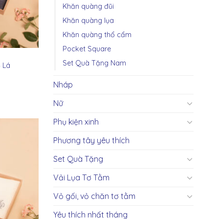
Khăn quàng đũi
Khăn quàng lụa
Khăn quàng thổ cẩm
Pocket Square
Set Quà Tặng Nam
 Lá
Nháp
Nữ
Phụ kiện xinh
Phương tây yêu thích
Set Quà Tặng
Vải Lụa Tơ Tằm
Vỏ gối, vỏ chăn tơ tằm
Yêu thích nhất tháng