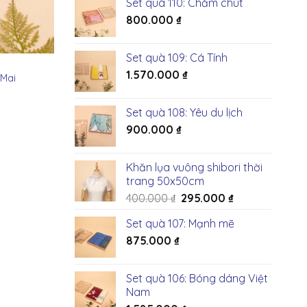
Set quà 110: Chăm chút
800.000
₫
Set quà 109: Cá Tính
1.570.000
₫
 Mai
Set quà 108: Yêu du lịch
900.000
₫
Khăn lụa vuông shibori thời
trang 50x50cm
Giá
Giá
400.000
₫
295.000
₫
gốc
hiện
Set quà 107: Mạnh mẽ
là:
tại
875.000
₫
400.000 ₫.
là:
295.000 ₫.
Set quà 106: Bóng dáng Việt
Nam