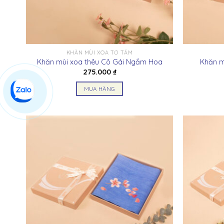
thể
được
chọn
trên
KHĂN MÙI XOA TƠ TẰM
trang
Khăn mùi xoa thêu Cô Gái Ngắm Hoa
Khăn m
sản
275.000
₫
phẩm
MUA HÀNG
Sản
phẩm
này
có
nhiều
biến
thể.
Các
tùy
chọn
có