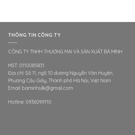
được
được
chọn
chọn
trên
trên
trang
trang
sản
sản
THÔNG TIN CÔNG TY
phẩm
phẩm
CÔNG TY TNHH THƯƠNG MAI VÀ SẢN XUẤT BÁ MINH
MST: 0110085831
Địa chỉ: Số 11, ngõ 10 đường Nguyễn Văn Huyên,
Phường Cầu Giấy, Thành phố Hà Nội, Việt Nam
Email: baminhsilk@gmail.com
Hotline: 0936099110