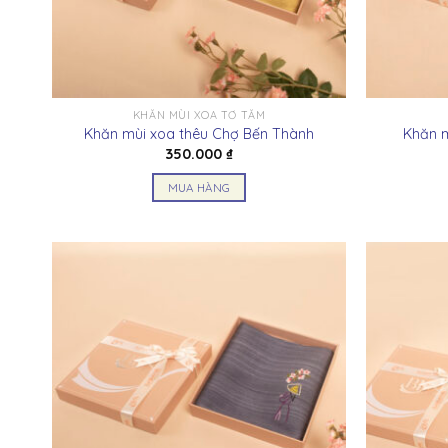
có
thể
được
chọn
trên
KHĂN MÙI XOA TƠ TẰM
trang
Khăn mùi xoa thêu Chợ Bến Thành
Khăn m
sản
350.000
₫
phẩm
MUA HÀNG
Sản
phẩm
này
có
nhiều
biến
thể.
Các
tùy
chọn
có