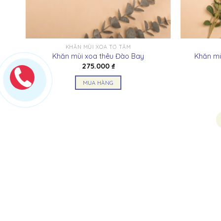
thể
được
chọn
trên
KHĂN MÙI XOA TƠ TẰM
trang
Khăn mùi xoa thêu Đào Bay
Khăn mù
sản
275.000
₫
phẩm
MUA HÀNG
Sản
phẩm
này
có
nhiều
biến
thể.
Các
tùy
chọn
có
thể