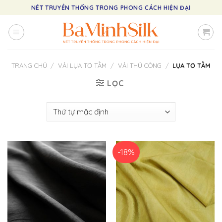
Skip
NÉT TRUYỀN THỐNG TRONG PHONG CÁCH HIỆN ĐẠI
to
content
TRANG CHỦ
/
VẢI LỤA TƠ TẰM
/
VẢI THỦ CÔNG
/
LỤA TƠ TẰM
LỌC
-18%