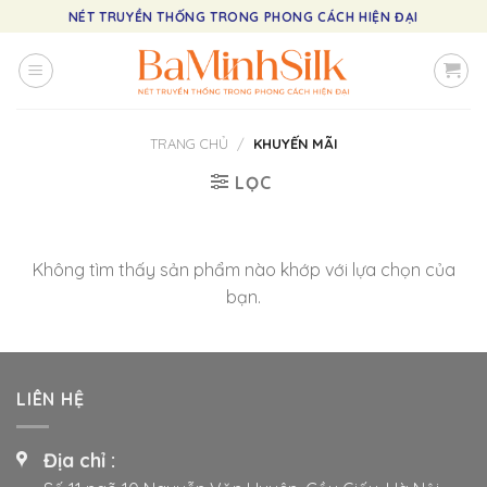
Skip
NÉT TRUYỀN THỐNG TRONG PHONG CÁCH HIỆN ĐẠI
to
content
TRANG CHỦ
/
KHUYẾN MÃI
LỌC
Không tìm thấy sản phẩm nào khớp với lựa chọn của
bạn.
LIÊN HỆ
Địa chỉ :