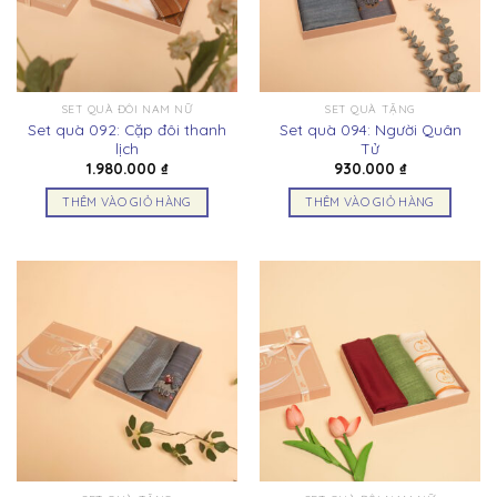
SET QUÀ ĐÔI NAM NỮ
SET QUÀ TẶNG
Set quà 092: Cặp đôi thanh
Set quà 094: Người Quân
lịch
Tử
1.980.000
₫
930.000
₫
THÊM VÀO GIỎ HÀNG
THÊM VÀO GIỎ HÀNG