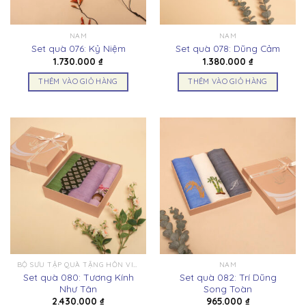
NAM
NAM
Set quà 076: Kỷ Niệm
Set quà 078: Dũng Cảm
1.730.000
₫
1.380.000
₫
THÊM VÀO GIỎ HÀNG
THÊM VÀO GIỎ HÀNG
BỘ SƯU TẬP QUÀ TẶNG HỒN VIỆT
NAM
Set quà 080: Tương Kính
Set quà 082: Trí Dũng
Như Tân
Song Toàn
2.430.000
₫
965.000
₫