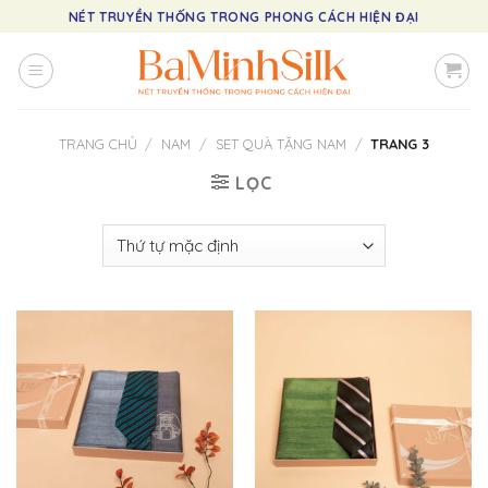
Skip
NÉT TRUYỀN THỐNG TRONG PHONG CÁCH HIỆN ĐẠI
to
content
TRANG CHỦ
/
NAM
/
SET QUÀ TẶNG NAM
/
TRANG 3
LỌC