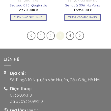
SET QUÀ TẶNG
SET QUÀ ĐÔI NAM NỮ
Set quà 095: Quyền Uy
Set quà 096: Hy Vọng
2.520.000
₫
1.395.000
₫
THÊM VÀO GIỎ HÀNG
THÊM VÀO GIỎ HÀNG
1
2
3
4
LIÊN HỆ
Địa chỉ :
Số 11 ngõ 10 Nguyễn Văn Huyên, Cầu Giấy, Hà Nội.
Điện thoại :
0936.099.110
Zalo :
0936.099.110
Giờ làm việc :