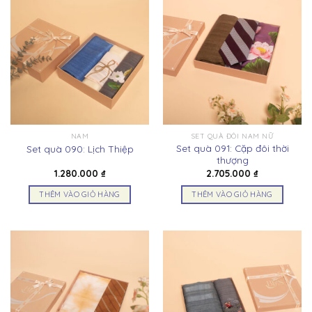
NAM
SET QUÀ ĐÔI NAM NỮ
Set quà 091: Cặp đôi thời
Set quà 090: Lịch Thiệp
thượng
1.280.000
₫
2.705.000
₫
THÊM VÀO GIỎ HÀNG
THÊM VÀO GIỎ HÀNG