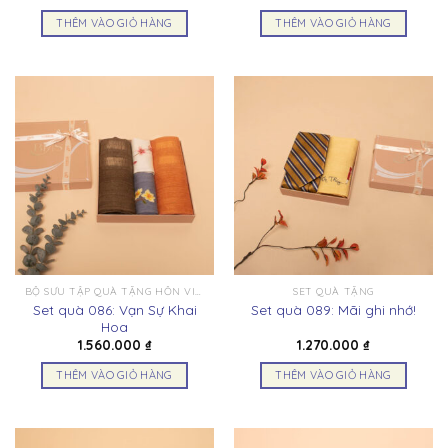
THÊM VÀO GIỎ HÀNG
THÊM VÀO GIỎ HÀNG
BỘ SƯU TẬP QUÀ TẶNG HỒN VIỆT
SET QUÀ TẶNG
Set quà 086: Vạn Sự Khai
Set quà 089: Mãi ghi nhớ!
Hoa
1.560.000
₫
1.270.000
₫
THÊM VÀO GIỎ HÀNG
THÊM VÀO GIỎ HÀNG