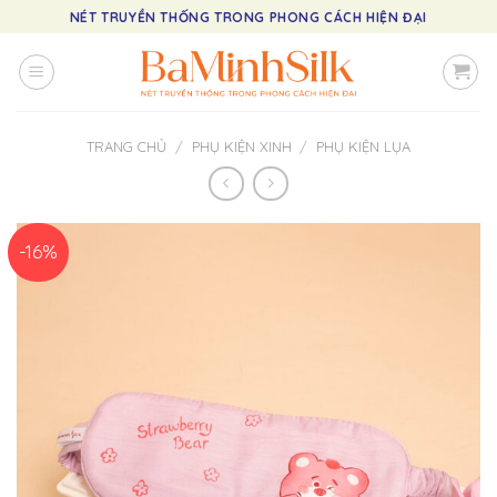
Skip
NÉT TRUYỀN THỐNG TRONG PHONG CÁCH HIỆN ĐẠI
to
content
TRANG CHỦ
/
PHỤ KIỆN XINH
/
PHỤ KIỆN LỤA
-16%