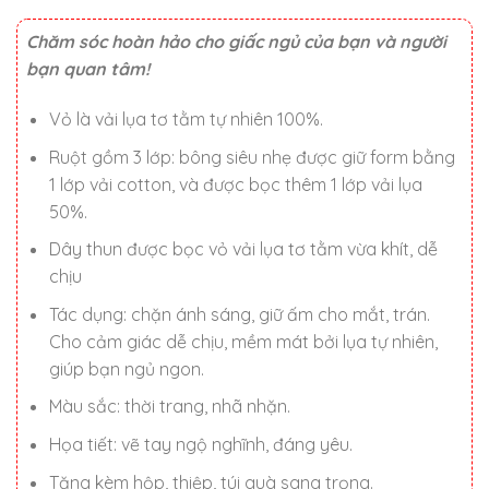
400.000 ₫.
Chăm sóc hoàn hảo cho giấc ngủ của bạn và người
bạn quan tâm!
Vỏ là vải lụa tơ tằm tự nhiên 100%.
Ruột gồm 3 lớp: bông siêu nhẹ được giữ form bằng
1 lớp vải cotton, và được bọc thêm 1 lớp vải lụa
50%.
Dây thun được bọc vỏ vải lụa tơ tằm vừa khít, dễ
chịu
Tác dụng: chặn ánh sáng, giữ ấm cho mắt, trán.
Cho cảm giác dễ chịu, mềm mát bởi lụa tự nhiên,
giúp bạn ngủ ngon.
Màu sắc: thời trang, nhã nhặn.
Họa tiết: vẽ tay ngộ nghĩnh, đáng yêu.
Tặng kèm hộp, thiệp, túi quà sang trọng.