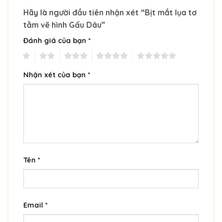
Hãy là người đầu tiên nhận xét “Bịt mắt lụa tơ
tằm vẽ hình Gấu Dâu”
Đánh giá của bạn
*
1
2
3
4
5
Nhận xét của bạn
*
Tên
*
Email
*