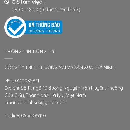
Giờ làm việc :
trang
08:30 - 18:00 (từ thứ 2 đến thứ 7)
sản
phẩm
THÔNG TIN CÔNG TY
CÔNG TY TNHH THƯƠNG MAI VÀ SẢN XUẤT BÁ MINH
MST: 0110085831
Địa chỉ: Số 11, ngõ 10 đường Nguyễn Văn Huyên, Phường
Cầu Giấy, Thành phố Hà Nội, Việt Nam
Email: baminhsilk@gmail.com
Hotline: 0936099110