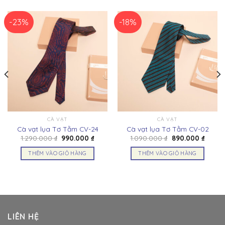
-23%
-18%
CÀ VẠT
CÀ VẠT
Cà vạt lụa Tơ Tằm CV-24
Cà vạt lụa Tơ Tằm CV-02
Giá
Giá
Giá
Giá
1.290.000
₫
990.000
₫
1.090.000
₫
890.000
₫
gốc
hiện
gốc
hiện
là:
tại
là:
tại
THÊM VÀO GIỎ HÀNG
THÊM VÀO GIỎ HÀNG
1.290.000 ₫.
là:
1.090.000 ₫.
là:
000 ₫.
990.000 ₫.
890.00
LIÊN HỆ