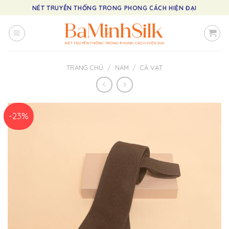
Skip
NÉT TRUYỀN THỐNG TRONG PHONG CÁCH HIỆN ĐẠI
to
content
TRANG CHỦ
/
NAM
/
CÀ VẠT
-23%