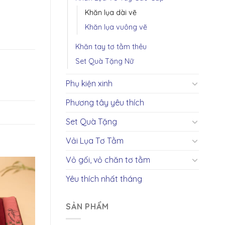
Khăn lụa dài vẽ
Khăn lụa vuông vẽ
Khăn tay tơ tằm thêu
Set Quà Tặng Nữ
Phụ kiện xinh
Phương tây yêu thích
Set Quà Tặng
Vải Lụa Tơ Tằm
Vỏ gối, vỏ chăn tơ tằm
Yêu thích nhất tháng
SẢN PHẨM