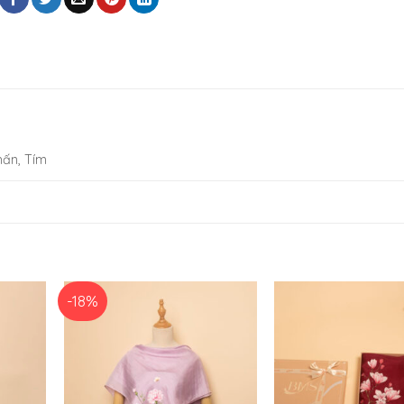
hấn, Tím
-18%