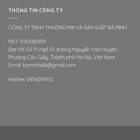
THÔNG TIN CÔNG TY
CÔNG TY TNHH THƯƠNG MAI VÀ SẢN XUẤT BÁ MINH
MST: 0110085831
Địa chỉ: Số 11, ngõ 10 đường Nguyễn Văn Huyên,
Phường Cầu Giấy, Thành phố Hà Nội, Việt Nam
Email: baminhsilk@gmail.com
Hotline: 0936099110