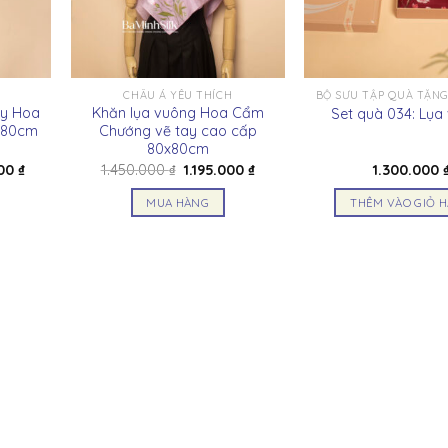
CHÂU Á YÊU THÍCH
BỘ SƯU TẬP QUÀ TẶNG
ay Hoa
Khăn lụa vuông Hoa Cẩm
Set quà 034: Lụa
180cm
Chướng vẽ tay cao cấp
80x80cm
Giá
Giá
Giá
000
₫
1.450.000
₫
1.195.000
₫
1.300.000
hiện
gốc
hiện
tại
là:
tại
MUA HÀNG
THÊM VÀO GIỎ 
00 ₫.
là:
1.450.000 ₫.
là:
1.790.000 ₫.
1.195.000 ₫.
Sản
phẩm
này
có
nhiều
biến
thể.
Các
tùy
chọn