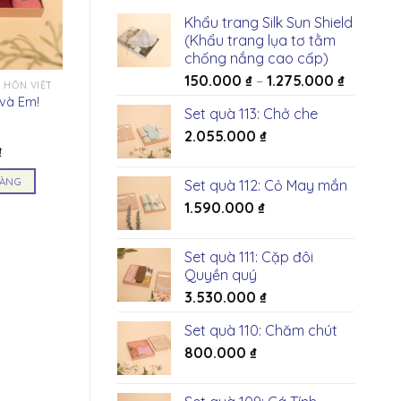
Khẩu trang Silk Sun Shield
(Khẩu trang lụa tơ tằm
chống nắng cao cấp)
150.000
₫
–
1.275.000
₫
 HỒN VIỆT
 và Em!
Set quà 113: Chở che
2.055.000
₫
₫
HÀNG
Set quà 112: Cỏ May mắn
1.590.000
₫
Set quà 111: Cặp đôi
Quyền quý
3.530.000
₫
Set quà 110: Chăm chút
800.000
₫