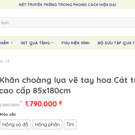
NÉT TRUYỀN THỐNG TRONG PHONG CÁCH HIỆN ĐẠI
PHẨM
SET QUÀ TẶNG
PHỤ KIỆN XINH
BỘ SƯU TẬP QUÀ T
ÀI VẼ
Khăn choàng lụa vẽ tay hoa Cát 
cao cấp 85x180cm
Giá
Giá
1.790.000
₫
₫
2.290.000
gốc
hiện
Màu sắc
là:
tại
2.290.000 ₫.
là:
Hồng vỏ đỗ
Hồng phấn
Tím
1.790.000 ₫.