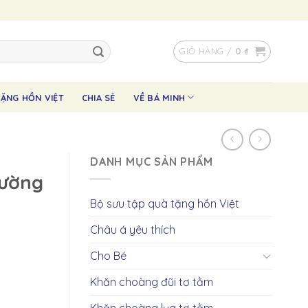
GIỎ HÀNG /
0
₫
ẶNG HỒN VIỆT
CHIA SẺ
VỀ BÁ MINH
DANH MỤC SẢN PHẨM
tường
Bộ sưu tập quà tặng hồn Việt
Châu á yêu thích
Cho Bé
Khăn choàng đũi tơ tằm
Khăn choàng lụa tơ tằm