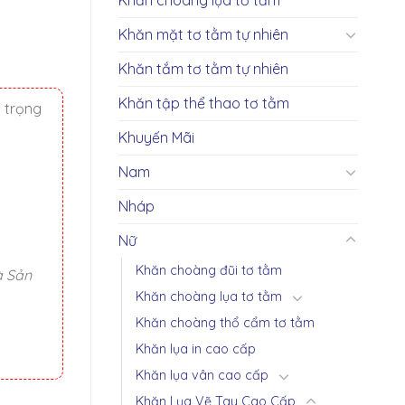
ượng
Khăn mặt tơ tằm tự nhiên
Khăn tắm tơ tằm tự nhiên
Khăn tập thể thao tơ tằm
g trọng
Khuyến Mãi
Nam
Nháp
Nữ
Khăn choàng đũi tơ tằm
à Sản
Khăn choàng lụa tơ tằm
Khăn choàng thổ cẩm tơ tằm
Khăn lụa in cao cấp
Khăn lụa vân cao cấp
Khăn Lụa Vẽ Tay Cao Cấp