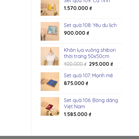
Set quà 109: Cá Tính
1.570.000
₫
Set quà 108: Yêu du lịch
900.000
₫
Khăn lụa vuông shibori
thời trang 50x50cm
Giá
Giá
400.000
₫
295.000
₫
gốc
hiện
Set quà 107: Mạnh mẽ
là:
tại
875.000
₫
400.000 ₫.
là:
295.000 ₫.
Set quà 106: Bóng dáng
Việt Nam
1.585.000
₫