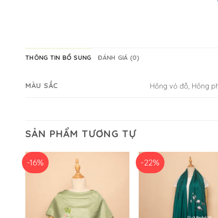
THÔNG TIN BỔ SUNG
ĐÁNH GIÁ (0)
MÀU SẮC
Hồng vỏ đỗ, Hồng p
SẢN PHẨM TƯƠNG TỰ
-16%
-22%