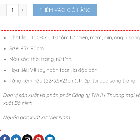
Khăn choàng lụa vẽ tay hoa Cát tường cao cấp 85x180cm số l
THÊM VÀO GIỎ HÀNG
Chất liệu: 100% sợi tơ tằm tự nhiên, mềm, mịn, óng ả san
Size: 85x180cm
Màu sắc: thời trang, nữ tính.
Họa tiết: Vẽ tay hoàn toàn, là độc bản.
Tặng kèm hộp (22×3,5x23cm), thiệp, túi quà sang trọng.
Đơn vị sản xuất và phân phối: Công ty TNHH Thương mại v
xuất Bá Minh
Nguồn gốc xuất xứ: Việt Nam