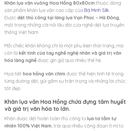
Khăn lụa vân vuông Hoa Hồng 80x80cm
thuộc dòng
sản phẩm khăn lụa vân cao cấp của
Bá Minh Silk
.
Được
dệt thủ công tại làng lụa Vạn Phúc – Hà Đông
,
một trong những cái nôi lâu đời của nghề dệt lụa truyền
thống Việt Nam.
Mỗi chiếc khăn không chỉ là một phụ kiện thời trang, mà
còn là
kết tinh của tay nghề nghệ nhân và giá trị văn
hóa làng nghề
được gìn giữ qua nhiều thế hệ.
Họa tiết
hoa hồng vân chìm
được thể hiện tinh tế trong
từng đường dệt, gửi gắm sự trân trọng và những lời chúc
tốt đẹp
Khăn lụa vân Hoa Hồng chứa đựng tâm huyết
và giá trị văn hóa to lớn.
Khăn được dệt hoàn toàn thủ công từ
lụa tơ tằm tự
nhiên 100% Việt Nam
, trải qua nhiều công đoạn tỉ mỉ từ