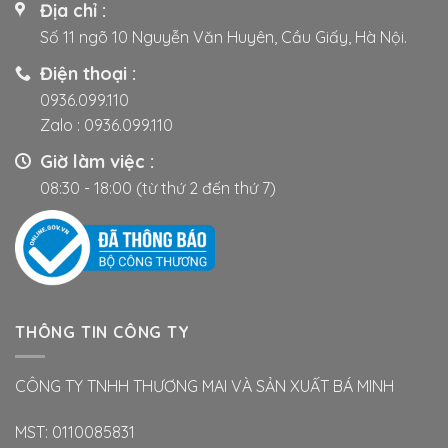
Địa chỉ :
tùy
tùy
Số 11 ngõ 10 Nguyễn Văn Huyên, Cầu Giấy, Hà Nội.
chọn
chọn
có
có
Điện thoại :
thể
thể
0936.099.110
được
được
Zalo :
0936.099.110
chọn
chọn
trên
trên
Giờ làm việc :
trang
trang
08:30 - 18:00 (từ thứ 2 đến thứ 7)
sản
sản
phẩm
phẩm
THÔNG TIN CÔNG TY
CÔNG TY TNHH THƯƠNG MAI VÀ SẢN XUẤT BÁ MINH
MST: 0110085831