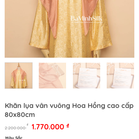
Khăn lụa vân vuông Hoa Hồng cao cấp
80x80cm
Giá
Giá
1.770.000
₫
₫
2.200.000
gốc
hiện
Màu Sắc