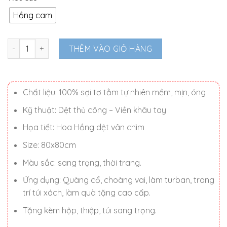
là:
tại
2.200.000 ₫.
là:
Hồng cam
1.770.000 ₫.
Khăn lụa vân vuông Hoa Hồng cao cấp 80x80cm số lượng
THÊM VÀO GIỎ HÀNG
Chất liệu: 100% sợi tơ tằm tự nhiên mềm, mịn, óng
Kỹ thuật: Dệt thủ công – Viền khâu tay
Họa tiết: Hoa Hồng dệt vân chìm
Size: 80x80cm
Màu sắc: sang trọng, thời trang.
Ứng dụng: Quàng cổ, choàng vai, làm turban, trang
trí túi xách, làm quà tặng cao cấp.
Tặng kèm hộp, thiệp, túi sang trọng.