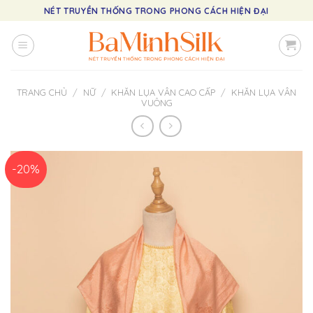
Skip
NÉT TRUYỀN THỐNG TRONG PHONG CÁCH HIỆN ĐẠI
to
content
TRANG CHỦ
/
NỮ
/
KHĂN LỤA VÂN CAO CẤP
/
KHĂN LỤA VÂN
VUÔNG
-20%