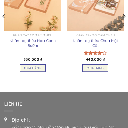
KHĂN TAY TƠ TẰM THÊU
KHĂN TAY TƠ TẰM THÊU
Khăn tay thêu Hoa Cánh
Khăn tay thêu Chùa Một
Bướm
Cột
350.000
₫
440.000
₫
Được
xếp hạng
MUA HÀNG
MUA HÀNG
4.00
5
sao
Sản
Sản
phẩm
phẩm
này
này
có
có
nhiều
nhiều
LIÊN HỆ
biến
biến
thể.
thể.
Các
Các
Địa chỉ :
tùy
tùy
Số 11 ngõ 10 Nguyễn Văn Huyên, Cầu Giấy, Hà Nội.