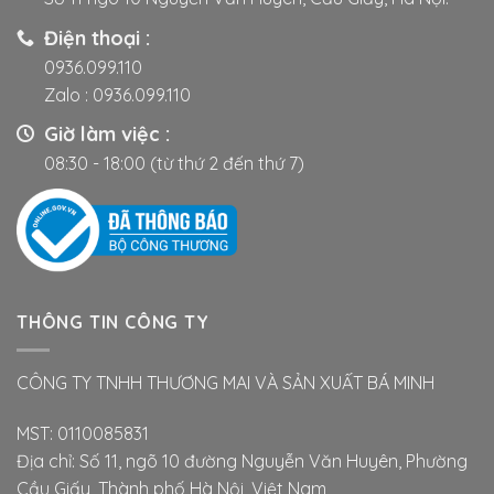
chọn
chọn
có
có
Điện thoại :
thể
thể
0936.099.110
được
được
Zalo :
0936.099.110
chọn
chọn
trên
trên
Giờ làm việc :
trang
trang
08:30 - 18:00 (từ thứ 2 đến thứ 7)
sản
sản
phẩm
phẩm
THÔNG TIN CÔNG TY
CÔNG TY TNHH THƯƠNG MAI VÀ SẢN XUẤT BÁ MINH
MST: 0110085831
Địa chỉ: Số 11, ngõ 10 đường Nguyễn Văn Huyên, Phường
Cầu Giấy, Thành phố Hà Nội, Việt Nam