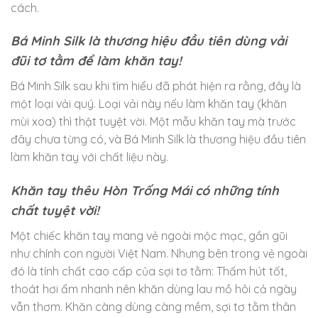
cách.
Bá Minh Silk là thương hiệu đầu tiên dùng vải
đũi tơ tằm để làm khăn tay!
Bá Minh Silk sau khi tìm hiểu đã phát hiện ra rằng, đây là
một loại vải quý. Loại vải này nếu làm khăn tay (khăn
mùi xoa) thì thật tuyệt vời. Một mẫu khăn tay mà trước
đây chưa từng có, và Bá Minh Silk là thương hiệu đầu tiên
làm khăn tay với chất liệu này.
Khăn tay thêu Hòn Trống Mái có những tính
chất tuyệt vời!
Một chiếc khăn tay mang vẻ ngoài mộc mạc, gần gũi
như chính con người Việt Nam. Nhưng bên trong vẻ ngoài
đó là tính chất cao cấp của sợi tơ tằm: Thấm hút tốt,
thoát hơi ẩm nhanh nên khăn dùng lau mồ hôi cả ngày
vẫn thơm. Khăn càng dùng càng mềm, sợi tơ tằm thân