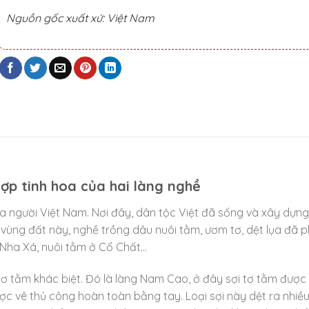
Nguồn gốc xuất xứ: Việt Nam
ợp tinh hoa của hai làng nghề
 người Việt Nam. Nơi đây, dân tộc Việt đã sống và xây dựn
ùng đất này, nghề trồng dâu nuôi tằm, ươm tơ, dệt lụa đã ph
 Nha Xá, nuôi tằm ở Cổ Chất…
 tơ tằm khác biệt. Đó là làng Nam Cao, ở đây sợi tơ tằm được
ược vê thủ công hoàn toàn bằng tay. Loại sợi này dệt ra nhiều