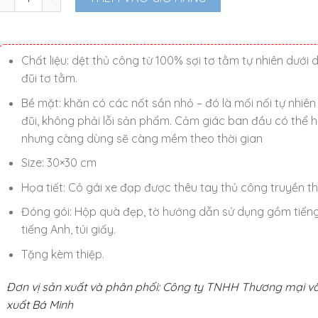
Chất liệu: dệt thủ công từ 100% sợi tơ tằm tự nhiên dưới 
đũi tơ tằm.
Bề mặt: khăn có các nốt sần nhỏ – đó là mối nối tự nhiên
đũi, không phải lỗi sản phẩm. Cảm giác ban đầu có thể h
nhưng càng dùng sẽ càng mềm theo thời gian
Size: 30×30 cm
Họa tiết: Cô gái xe đạp được thêu tay thủ công truyền t
Đóng gói: Hộp quà đẹp, tờ hướng dẫn sử dụng gồm tiếng
tiếng Anh, túi giấy.
Tặng kèm thiệp.
Đơn vị sản xuất và phân phối: Công ty TNHH Thương mại v
xuất Bá Minh