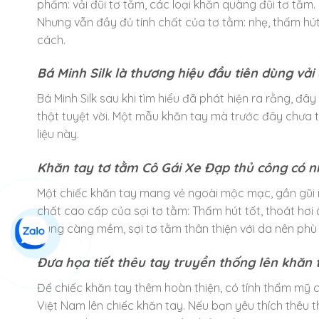
phẩm: vải đũi tơ tằm, các loại khăn quàng đũi tơ tằ
Nhưng vẫn đầy đủ tính chất của tơ tằm: nhẹ, thấm hút 
cách.
Bá Minh Silk là thương hiệu đầu tiên dùng vải
Bá Minh Silk sau khi tìm hiểu đã phát hiện ra rằng, đây
thật tuyệt vời. Một mẫu khăn tay mà trước đây chưa từ
liệu này.
Khăn tay tơ tằm Cô Gái Xe Đạp thủ công có nh
Một chiếc khăn tay mang vẻ ngoài mộc mạc, gần gũi n
chất cao cấp của sợi tơ tằm: Thấm hút tốt, thoát hơ
dùng càng mềm, sợi tơ tằm thân thiện với da nên phù 
Đưa họa tiết thêu tay truyền thống lên khăn 
Để chiếc khăn tay thêm hoàn thiện, có tính thẩm mỹ c
Việt Nam lên chiếc khăn tay. Nếu bạn yêu thích thêu