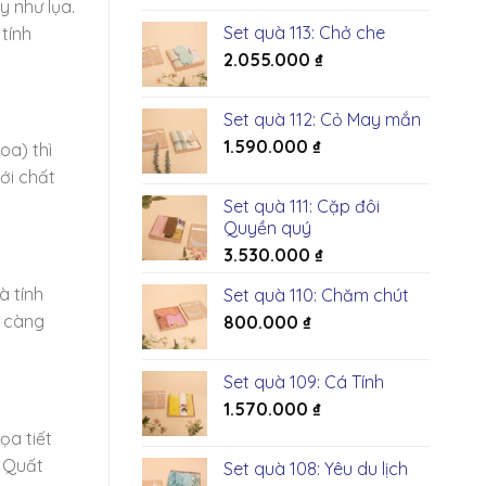
 như lụa.
Set quà 113: Chở che
tính
2.055.000
₫
Set quà 112: Cỏ May mắn
1.590.000
₫
oa) thì
ới chất
Set quà 111: Cặp đôi
Quyền quý
3.530.000
₫
à tính
Set quà 110: Chăm chút
n càng
800.000
₫
Set quà 109: Cá Tính
1.570.000
₫
ọa tiết
. Quất
Set quà 108: Yêu du lịch