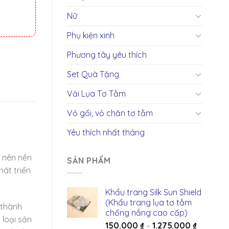
Nữ
Phụ kiện xinh
Phương tây yêu thích
Set Quà Tặng
Vải Lụa Tơ Tằm
Vỏ gối, vỏ chăn tơ tằm
Yêu thích nhất tháng
g nên nền
SẢN PHẨM
át triển
Khẩu trang Silk Sun Shield
(Khẩu trang lụa tơ tằm
 thành
chống nắng cao cấp)
 loại sản
150.000
₫
–
1.275.000
₫