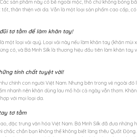
m. Các sản phẩm này có bề ngoài mộc, thô chứ không bóng bẩy
tốt, thân thiện với da. Vẫn là một loại sản phẩm cao cấp, có 
 đũi tơ tằm để làm khăn tay!
 là một loại vải quý. Loại vải này nếu làm khăn tay (khăn mùi x
ng có, và Bá Minh Silk là thương hiệu đầu tiên làm khăn tay v
ững tính chất tuyệt vời!
hư chính con người Việt Nam. Nhưng bên trong vẻ ngoài đó l
i ẩm nhanh nên khăn dùng lau mồ hôi cả ngày vẫn thơm. Khă
hợp với mọi loại da.
tay tơ tằm
ao, đặc trưng văn hóa Việt Nam. Bá Minh Silk đã đưa những h
 thì chắc chắn bạn không thể không biết làng thêu Quất Động