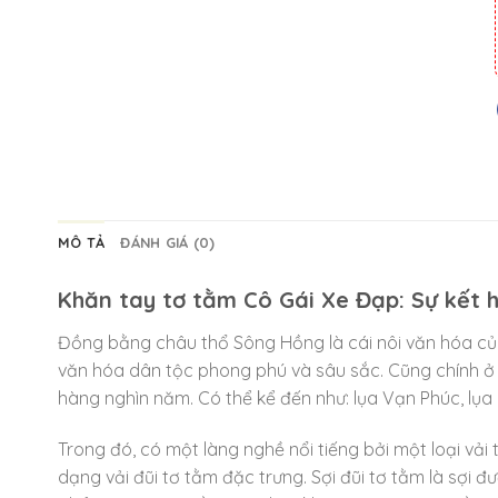
MÔ TẢ
ĐÁNH GIÁ (0)
Khăn tay tơ tằm Cô Gái Xe Đạp: Sự kết h
Đồng bằng châu thổ Sông Hồng là cái nôi văn hóa của
văn hóa dân tộc phong phú và sâu sắc. Cũng chính ở v
hàng nghìn năm. Có thể kể đến như: lụa Vạn Phúc, lụa
Trong đó, có một làng nghề nổi tiếng bởi một loại vải
dạng vải đũi tơ tằm đặc trưng. Sợi đũi tơ tằm là sợi đ