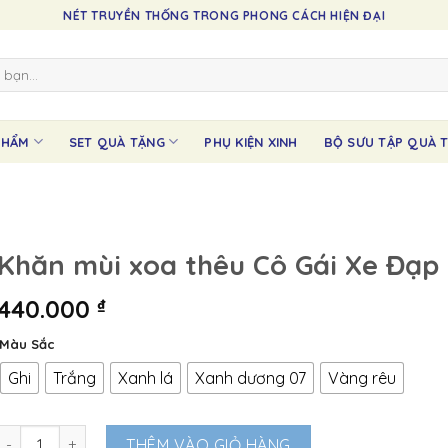
NÉT TRUYỀN THỐNG TRONG PHONG CÁCH HIỆN ĐẠI
PHẨM
SET QUÀ TẶNG
PHỤ KIỆN XINH
BỘ SƯU TẬP QUÀ T
Khăn mùi xoa thêu Cô Gái Xe Đạp
440.000
₫
Màu Sắc
Ghi
Trắng
Xanh lá
Xanh dương 07
Vàng rêu
Khăn mùi xoa thêu Cô Gái Xe Đạp số lượng
THÊM VÀO GIỎ HÀNG