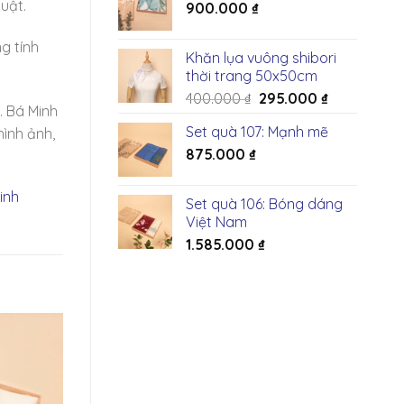
uật.
900.000
₫
g tính
Khăn lụa vuông shibori
thời trang 50x50cm
Giá
Giá
400.000
₫
295.000
₫
. Bá Minh
gốc
hiện
Set quà 107: Mạnh mẽ
hình ảnh,
là:
tại
875.000
₫
400.000 ₫.
là:
295.000 ₫.
inh
Set quà 106: Bóng dáng
Việt Nam
1.585.000
₫