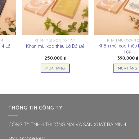
ẰM
KHĂN MÙI XOA TƠ TẰM
KHĂN MÙI XOA T
Khăn mùi xoa thêu 
 4 Lá
Khăn mùi xoa thêu Lá Bồ Đề
Lập
250.000
₫
390.000
₫
MUA HÀNG
MUA HÀNG
Sản
Sản
phẩm
phẩ
này
này
có
có
nhiều
nhiều
THÔNG TIN CÔNG TY
biến
biến
thể.
thể.
CÔNG TY TNHH THƯƠNG MAI VÀ SẢN XUẤT BÁ MINH
Các
Các
tùy
tùy
MST: 0110085831