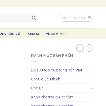
GIỎ HÀNG /
0
₫
ẶNG HỒN VIỆT
CHIA SẺ
VỀ BÁ MINH
DANH MỤC SẢN PHẨM
Bộ sưu tập quà tặng hồn Việt
Châu á yêu thích
Cho Bé
Khăn choàng đũi tơ tằm
Khăn choàng lụa tơ tằm