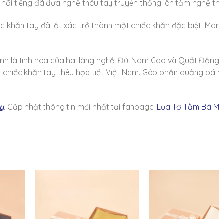
nổi tiếng đã đưa nghề thêu tay truyền thống lên tầm nghệ th
ếc khăn tay đã lột xác trở thành một chiếc khăn đặc biệt. Man
ính là tinh hoa của hai làng nghề: Đũi Nam Cao và Quất Động
àn chiếc khăn tay thêu họa tiết Việt Nam. Góp phần quảng bá 
ây
. Cập nhật thông tin mới nhất tại fanpage:
Lụa Tơ Tằm Bá M