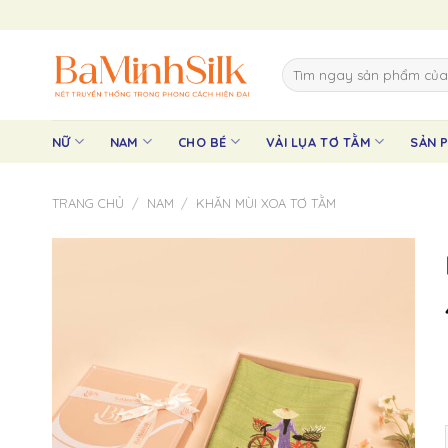
Skip
to
content
Tìm
kiếm:
NỮ
NAM
CHO BÉ
VẢI LỤA TƠ TẰM
SẢN 
TRANG CHỦ
/
NAM
/
KHĂN MÙI XOA TƠ TẰM