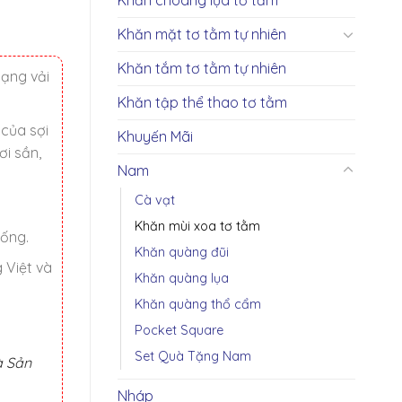
Khăn mặt tơ tằm tự nhiên
Khăn tắm tơ tằm tự nhiên
dạng vải
Khăn tập thể thao tơ tằm
 của sợi
Khuyến Mãi
ơi sần,
Nam
Cà vạt
Khăn mùi xoa tơ tằm
hống.
Khăn quàng đũi
 Việt và
Khăn quàng lụa
Khăn quàng thổ cẩm
Pocket Square
Set Quà Tặng Nam
à Sản
Nháp