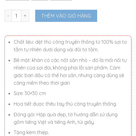
Khăn mùi xoa thêu Ơn Thầy số lượng
THÊM VÀO GIỎ HÀNG
Chất liệu: dệt thủ công truyền thống từ 100% sợi tơ
tằm tự nhiên dưới dạng vải đũi tơ tằm.
Bề mặt: khăn có các nốt sần nhỏ – đó là mối nối tự
nhiên của sợi đũi, không phải lỗi sản phẩm. Cảm
giác ban đầu có thể hơi sần, nhưng càng dùng sẽ
càng mềm theo thời gian
Size: 30×30 cm
Họa tiết được thêu tay thủ công truyền thống.
Đóng gói: Hộp quà đẹp, tờ hướng dẫn sử dụng
gồm tiếng Việt và tiếng Anh, túi giấy.
Tặng kèm thiệp.