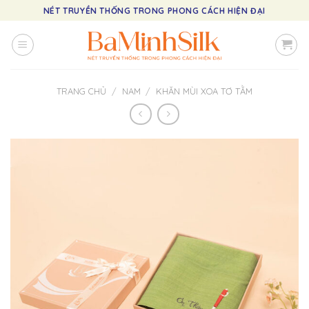
Skip
NÉT TRUYỀN THỐNG TRONG PHONG CÁCH HIỆN ĐẠI
to
content
TRANG CHỦ
/
NAM
/
KHĂN MÙI XOA TƠ TẰM