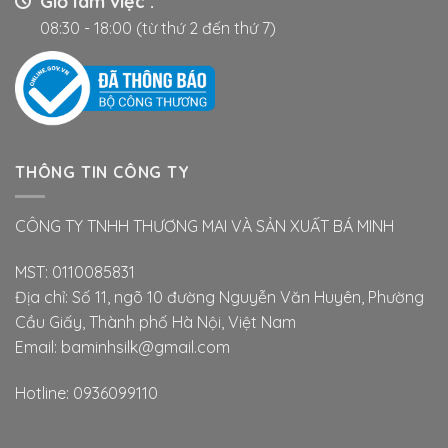
Giờ làm việc :
trang
trang
08:30 - 18:00 (từ thứ 2 đến thứ 7)
sản
sản
phẩm
phẩm
THÔNG TIN CÔNG TY
CÔNG TY TNHH THƯƠNG MAI VÀ SẢN XUẤT BÁ MINH
MST: 0110085831
Địa chỉ: Số 11, ngõ 10 đường Nguyễn Văn Huyên, Phường
Cầu Giấy, Thành phố Hà Nội, Việt Nam
Email: baminhsilk@gmail.com
Hotline: 0936099110