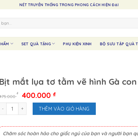
NÉT TRUYỀN THỐNG TRONG PHONG CÁCH HIỆN ĐẠI
PHẨM
SET QUÀ TẶNG
PHỤ KIỆN XINH
BỘ SƯU TẬP QUÀ T
Bịt mắt lụa tơ tằm vẽ hình Gà con
Giá
Giá
400.000
₫
₫
475.000
gốc
hiện
Bịt mắt lụa tơ tằm vẽ hình Gà con số lượng
là:
tại
THÊM VÀO GIỎ HÀNG
475.000 ₫.
là:
400.000 ₫.
Chăm sóc hoàn hảo cho giấc ngủ của bạn và người bạn q