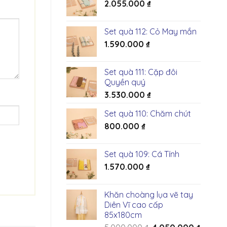
2.055.000
₫
Set quà 112: Cỏ May mắn
1.590.000
₫
Set quà 111: Cặp đôi
Quyền quý
3.530.000
₫
Set quà 110: Chăm chút
800.000
₫
Set quà 109: Cá Tính
1.570.000
₫
Khăn choàng lụa vẽ tay
Diên Vĩ cao cấp
85x180cm