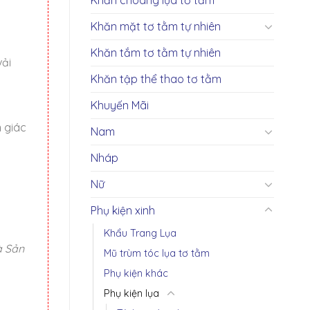
Khăn mặt tơ tằm tự nhiên
Khăn tắm tơ tằm tự nhiên
vải
Khăn tập thể thao tơ tằm
Khuyến Mãi
 giác
Nam
Nháp
Nữ
Phụ kiện xinh
Khẩu Trang Lụa
à Sản
Mũ trùm tóc lụa tơ tằm
Phụ kiện khác
Phụ kiện lụa