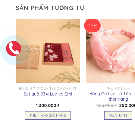
SẢN PHẨM TƯƠNG TỰ
-17%
BỘ SƯU TẬP QUÀ TẶNG HỒN VIỆT
PHỤ KIỆN LỤA
nh
Băng Đô Lụa Tơ Tằm s
Set quà 034: Lụa và Em!
thời trang
Giá
Giá
1.300.000
₫
300.000
₫
250.0
hiện
gốc
tại
là:
THÊM VÀO GIỎ HÀNG
MUA HÀNG
à:
300.000
400.000 ₫.
Sản
phẩm