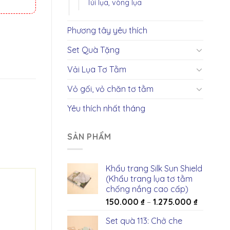
Túi lụa, vòng lụa
Phương tây yêu thích
Set Quà Tặng
Vải Lụa Tơ Tằm
Vỏ gối, vỏ chăn tơ tằm
Yêu thích nhất tháng
SẢN PHẨM
Khẩu trang Silk Sun Shield
(Khẩu trang lụa tơ tằm
chống nắng cao cấp)
150.000
₫
–
1.275.000
₫
Set quà 113: Chở che