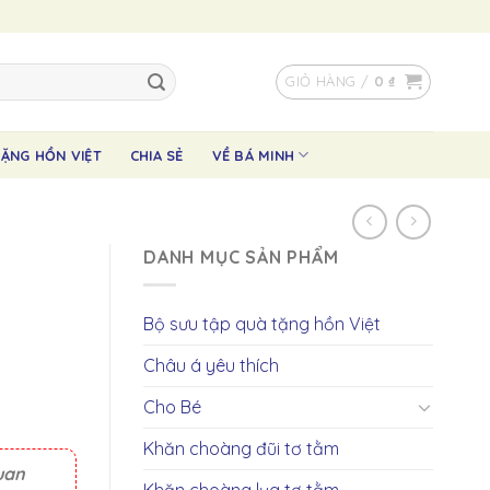
GIỎ HÀNG /
0
₫
ẶNG HỒN VIỆT
CHIA SẺ
VỀ BÁ MINH
DANH MỤC SẢN PHẨM
Bộ sưu tập quà tặng hồn Việt
Châu á yêu thích
Cho Bé
Khăn choàng đũi tơ tằm
uan
Khăn choàng lụa tơ tằm