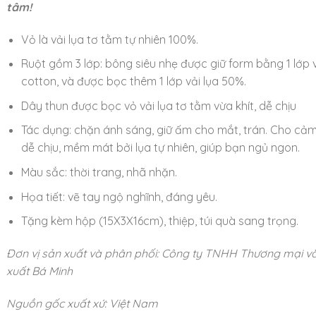
tâm!
Vỏ là vải lụa tơ tằm tự nhiên 100%.
Ruột gồm 3 lớp: bông siêu nhẹ được giữ form bằng 1 lớp 
cotton, và được bọc thêm 1 lớp vải lụa 50%.
Dây thun được bọc vỏ vải lụa tơ tằm vừa khít, dễ chịu
Tác dụng: chặn ánh sáng, giữ ấm cho mắt, trán. Cho cảm
dễ chịu, mềm mát bởi lụa tự nhiên, giúp bạn ngủ ngon.
Màu sắc: thời trang, nhã nhặn.
Họa tiết: vẽ tay ngộ nghĩnh, đáng yêu.
Tặng kèm hộp (15X3X16cm), thiệp, túi quà sang trọng.
Đơn vị sản xuất và phân phối: Công ty TNHH Thương mại v
xuất Bá Minh
Nguồn gốc xuất xứ: Việt Nam