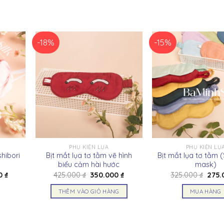
-18%
-15%
PHỤ KIỆN LỤA
PHỤ KIỆN LỤ
hibori
Bịt mắt lụa tơ tằm vẽ hình
Bịt mắt lụa tơ tằm (
biểu cảm hài hước
mask)
Giá
Giá
Giá
Giá
00
₫
425.000
₫
350.000
₫
325.000
₫
275
hiện
gốc
hiện
gốc
tại
là:
tại
là:
THÊM VÀO GIỎ HÀNG
MUA HÀNG
 ₫.
là:
425.000 ₫.
là:
325.0
250.000 ₫.
350.000 ₫.
Sản
phẩ