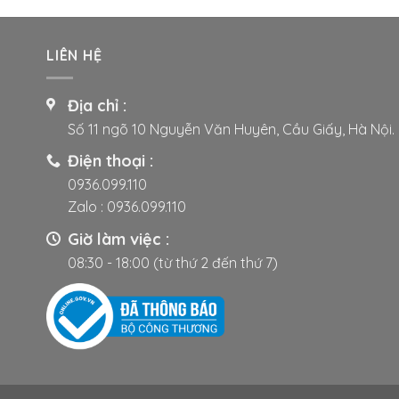
này
có
nhiều
LIÊN HỆ
biến
thể.
Địa chỉ :
Các
tùy
Số 11 ngõ 10 Nguyễn Văn Huyên, Cầu Giấy, Hà Nội.
chọn
Điện thoại :
có
0936.099.110
thể
Zalo :
0936.099.110
được
chọn
Giờ làm việc :
trên
08:30 - 18:00 (từ thứ 2 đến thứ 7)
trang
sản
phẩm