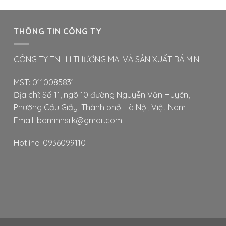
này
có
nhiều
THÔNG TIN CÔNG TY
biến
thể.
CÔNG TY TNHH THƯƠNG MAI VÀ SẢN XUẤT BÁ MINH
Các
tùy
MST: 0110085831
chọn
Địa chỉ: Số 11, ngõ 10 đường Nguyễn Văn Huyên,
có
Phường Cầu Giấy, Thành phố Hà Nội, Việt Nam
thể
được
Email: baminhsilk@gmail.com
chọn
trên
Hotline: 0936099110
trang
sản
phẩ