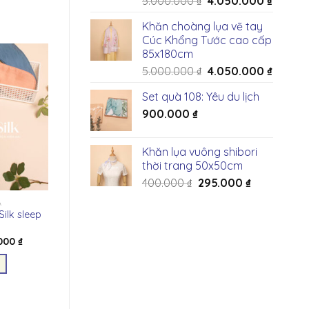
Giá
Giá
5.000.000
₫
4.050.000
₫
gốc
hiện
Khăn choàng lụa vẽ tay
là:
tại
Cúc Khổng Tước cao cấp
5.000.000 ₫.
là:
85x180cm
4.050.0
Giá
Giá
5.000.000
₫
4.050.000
₫
gốc
hiện
Set quà 108: Yêu du lịch
là:
tại
900.000
₫
5.000.000 ₫.
là:
4.050.0
Khăn lụa vuông shibori
thời trang 50x50cm
Giá
Giá
400.000
₫
295.000
₫
gốc
hiện
A
là:
tại
Silk sleep
400.000 ₫.
là:
295.000 ₫.
Giá
.000
₫
hiện
tại
00 ₫.
là:
275.000 ₫.
m