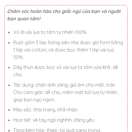
400.000 ₫.
Chăm sóc hoàn hảo cho giấc ngủ của bạn và người
bạn quan tâm!
Vỏ là vải lụa tơ tằm tự nhiên 100%.
Ruột gồm 3 lớp: bông siêu nhẹ được giữ form bằng
1 lớp vải cotton, và được bọc thêm 1 lớp vải lụa
50%.
Dây thun được bọc vỏ vải lụa tơ tằm vừa khít, dễ
chịu
Tác dụng: chặn ánh sáng, giữ ấm cho mắt, trán.
Cho cảm giác dễ chịu, mềm mát bởi lụa tự nhiên,
giúp bạn ngủ ngon.
Màu sắc: thời trang, nhã nhặn.
Họa tiết: vẽ tay ngộ nghĩnh, đáng yêu.
Tặng kèm hộp, thiệp, túi quà sang trọng.