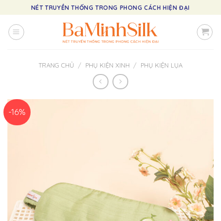
Skip
NÉT TRUYỀN THỐNG TRONG PHONG CÁCH HIỆN ĐẠI
to
content
TRANG CHỦ
/
PHỤ KIỆN XINH
/
PHỤ KIỆN LỤA
-16%