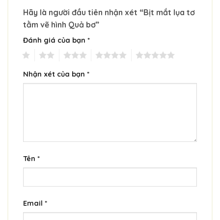
Hãy là người đầu tiên nhận xét “Bịt mắt lụa tơ
tằm vẽ hình Quả bơ”
Đánh giá của bạn
*
1
2
3
4
5
Nhận xét của bạn
*
Tên
*
Email
*