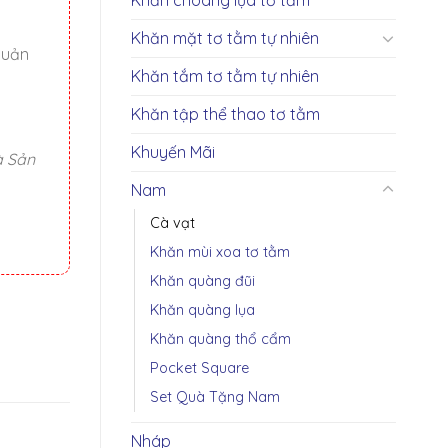
Khăn mặt tơ tằm tự nhiên
quản
Khăn tắm tơ tằm tự nhiên
Khăn tập thể thao tơ tằm
Khuyến Mãi
à Sản
Nam
Cà vạt
Khăn mùi xoa tơ tằm
Khăn quàng đũi
Khăn quàng lụa
Khăn quàng thổ cẩm
Pocket Square
Set Quà Tặng Nam
Nháp