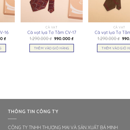
CÀ VẠT
CÀ VẠT
V-16
Cà vạt lụa Tơ Tằm CV-17
Cà vạt lụa Tơ Tằ
Giá
Giá
Giá
Giá
00
₫
1.290.000
₫
990.000
₫
1.290.000
₫
990
hiện
gốc
hiện
gốc
tại
là:
tại
là:
G
THÊM VÀO GIỎ HÀNG
THÊM VÀO GIỎ 
00 ₫.
là:
1.290.000 ₫.
là:
1.29
990.000 ₫.
990.000 ₫.
THÔNG TIN CÔNG TY
CÔNG TY TNHH THƯƠNG MAI VÀ SẢN XUẤT BÁ MINH