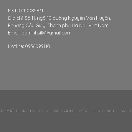
MST: 0110085831
Địa chỉ: Số 11, ngõ 10 đường Nguyễn Văn Huyên,
Phường Cầu Giấy, Thành phố Hà Nội, Việt Nam
Email: baminhsilk@gmail.com
Hotline: 0936099110
BẢO MẬT THÔNG TIN
CHÍNH SÁCH VẬN CHUYỂN
CHÍNH SÁCH THANH 