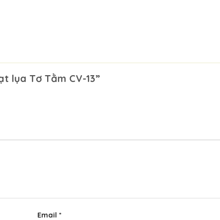
vạt lụa Tơ Tằm CV-13”
Email
*