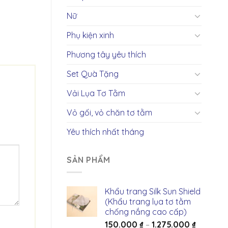
Nữ
Phụ kiện xinh
Phương tây yêu thích
Set Quà Tặng
Vải Lụa Tơ Tằm
Vỏ gối, vỏ chăn tơ tằm
Yêu thích nhất tháng
SẢN PHẨM
Khẩu trang Silk Sun Shield
(Khẩu trang lụa tơ tằm
chống nắng cao cấp)
150.000
₫
–
1.275.000
₫