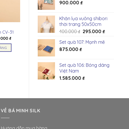
900.000
₫
Khăn lụa vuông shibori
thời trang 50x50cm
Giá
Giá
400.000
₫
295.000
₫
m CV-31
gốc
hiện
Giá
.000
₫
Set quà 107: Mạnh mẽ
hiện
là:
tại
tại
HÀNG
875.000
₫
400.000 ₫.
là:
0.000 ₫.
là:
990.000 ₫.
295.000 ₫.
Set quà 106: Bóng dáng
Việt Nam
1.585.000
₫
VỀ BÁ MINH SILK
Hướng dẫn mua hàng