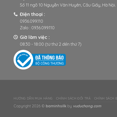
Số 11 ngõ 10 Nguyễn Văn Huyên, Cầu Giấy, Hà Nội.
Điện thoại :
0936.099.110
Zalo :
0936.099.110
Giờ làm việc :
08:30 - 18:00 (từ thứ 2 đến thứ 7)
HƯỚNG DẪN MUA HÀNG
CHÍNH SÁCH ĐỔI TRẢ
CHÍNH SÁCH 
Copyright 2026 ©
baminhsilk
by
vuduchong.com