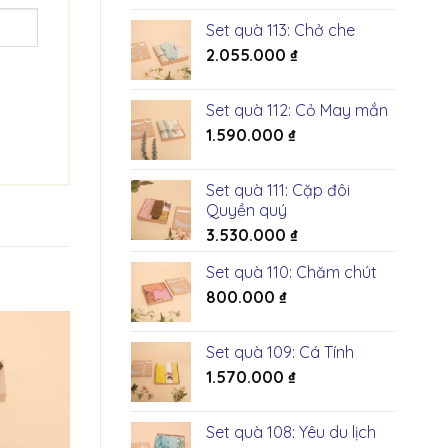
Set quà 113: Chở che
2.055.000
₫
Set quà 112: Cỏ May mắn
1.590.000
₫
Set quà 111: Cặp đôi
Quyền quý
3.530.000
₫
Set quà 110: Chăm chút
800.000
₫
Set quà 109: Cá Tính
1.570.000
₫
Set quà 108: Yêu du lịch