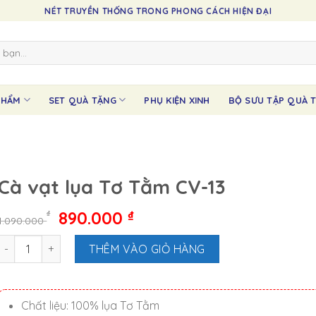
NÉT TRUYỀN THỐNG TRONG PHONG CÁCH HIỆN ĐẠI
PHẨM
SET QUÀ TẶNG
PHỤ KIỆN XINH
BỘ SƯU TẬP QUÀ T
Cà vạt lụa Tơ Tằm CV-13
Giá
Giá
890.000
₫
₫
1.090.000
gốc
hiện
Cà vạt lụa Tơ Tằm CV-13 số lượng
là:
tại
THÊM VÀO GIỎ HÀNG
1.090.000 ₫.
là:
890.000 ₫.
Chất liệu: 100% lụa Tơ Tằm