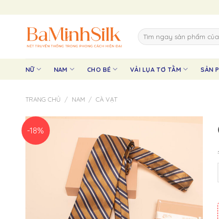
Skip
to
content
Tìm
kiếm:
NỮ
NAM
CHO BÉ
VẢI LỤA TƠ TẰM
SẢN 
TRANG CHỦ
/
NAM
/
CÀ VẠT
-18%