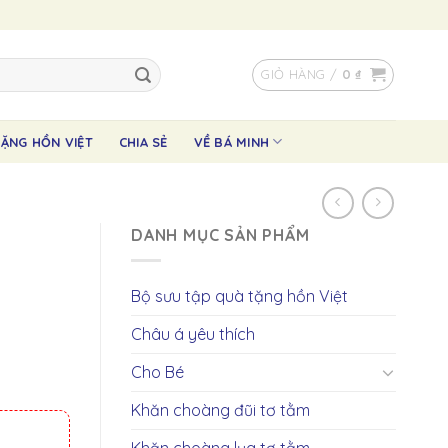
GIỎ HÀNG /
0
₫
ẶNG HỒN VIỆT
CHIA SẺ
VỀ BÁ MINH
DANH MỤC SẢN PHẨM
Bộ sưu tập quà tặng hồn Việt
Châu á yêu thích
Cho Bé
Khăn choàng đũi tơ tằm
Khăn choàng lụa tơ tằm