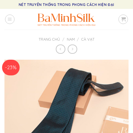
Skip
NÉT TRUYỀN THỐNG TRONG PHONG CÁCH HIỆN ĐẠI
to
content
TRANG CHỦ
/
NAM
/
CÀ VẠT
-23%