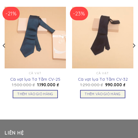
-21%
-23%
CÀ VẠT
CÀ VẠT
Cà vạt lụa Tơ Tằm CV-25
Cà vạt lụa Tơ Tằm CV-32
Giá
Giá
Giá
Giá
1.500.000
₫
1.190.000
₫
1.290.000
₫
990.000
₫
gốc
hiện
gốc
hiện
là:
tại
là:
tại
THÊM VÀO GIỎ HÀNG
THÊM VÀO GIỎ HÀNG
1.500.000 ₫.
là:
1.290.000 ₫.
là:
000 ₫.
1.190.000 ₫.
990.00
LIÊN HỆ