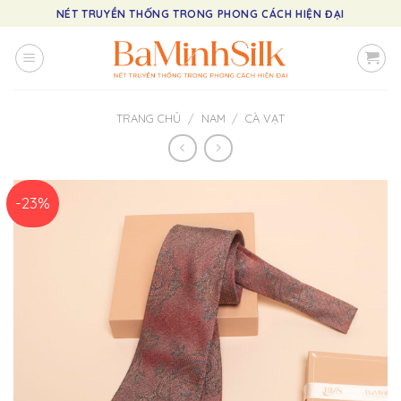
Skip
NÉT TRUYỀN THỐNG TRONG PHONG CÁCH HIỆN ĐẠI
to
content
TRANG CHỦ
/
NAM
/
CÀ VẠT
-23%