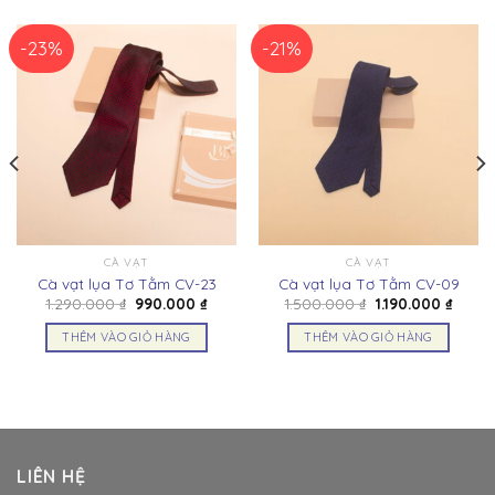
-23%
-21%
CÀ VẠT
CÀ VẠT
Cà vạt lụa Tơ Tằm CV-23
Cà vạt lụa Tơ Tằm CV-09
Giá
Giá
Giá
Giá
1.290.000
₫
990.000
₫
1.500.000
₫
1.190.000
₫
gốc
hiện
gốc
hiện
là:
tại
là:
tại
THÊM VÀO GIỎ HÀNG
THÊM VÀO GIỎ HÀNG
1.290.000 ₫.
là:
1.500.000 ₫.
là:
000 ₫.
990.000 ₫.
1.190.
LIÊN HỆ