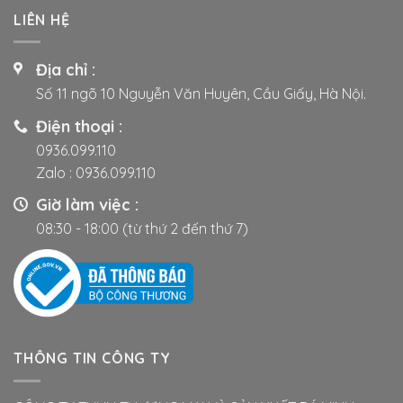
nhiều
nhiều
LIÊN HỆ
biến
biến
thể.
thể.
Các
Các
Địa chỉ :
tùy
tùy
Số 11 ngõ 10 Nguyễn Văn Huyên, Cầu Giấy, Hà Nội.
chọn
chọn
có
có
Điện thoại :
thể
thể
0936.099.110
được
được
Zalo :
0936.099.110
chọn
chọn
trên
trên
Giờ làm việc :
trang
trang
08:30 - 18:00 (từ thứ 2 đến thứ 7)
sản
sản
phẩm
phẩm
THÔNG TIN CÔNG TY