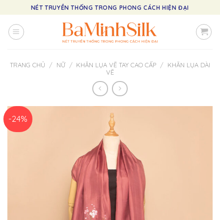
Skip
NÉT TRUYỀN THỐNG TRONG PHONG CÁCH HIỆN ĐẠI
to
content
TRANG CHỦ
/
NỮ
/
KHĂN LỤA VẼ TAY CAO CẤP
/
KHĂN LỤA DÀI
VẼ
-24%