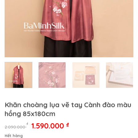
Khăn choàng lụa vẽ tay Cành đào màu
hồng 85x180cm
Giá
Giá
1.590.000
₫
₫
2.090.000
gốc
hiện
Hết hàng