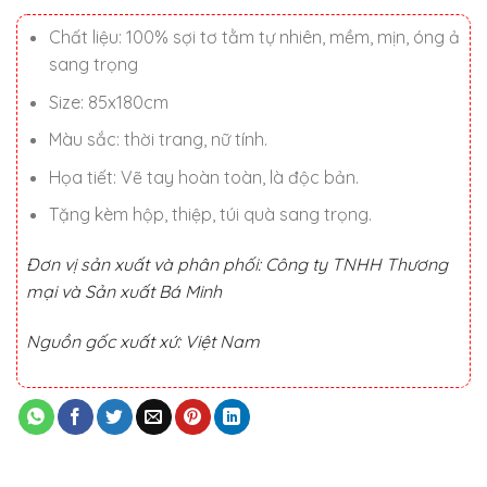
là:
tại
2.090.000 ₫.
là:
Chất liệu: 100% sợi tơ tằm tự nhiên, mềm, mịn, óng ả
1.590.000 ₫.
sang trọng
Size: 85x180cm
Màu sắc: thời trang, nữ tính.
Họa tiết: Vẽ tay hoàn toàn, là độc bản.
Tặng kèm hộp, thiệp, túi quà sang trọng.
Đơn vị sản xuất và phân phối: Công ty TNHH Thương
mại và Sản xuất Bá Minh
Nguồn gốc xuất xứ: Việt Nam