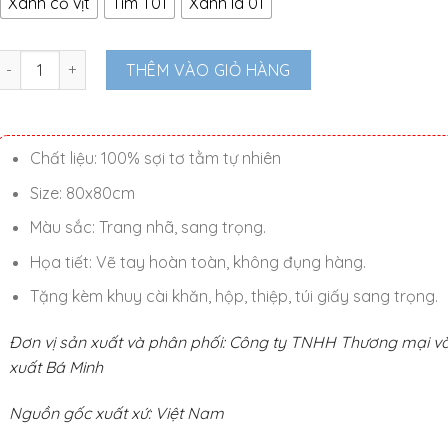
Xanh cổ vịt
Tím T01
Xanh lá 01
Khăn lụa vuông Hoa sen vẽ tay cao cấp 80x80cm số lượng
THÊM VÀO GIỎ HÀNG
Chất liệu: 100% sợi tơ tằm tự nhiên
Size: 80x80cm
Màu sắc: Trang nhã, sang trọng.
Họa tiết: Vẽ tay hoàn toàn, không đụng hàng.
Tặng kèm khuy cài khăn, hộp, thiệp, túi giấy sang trọng.
Đơn vị sản xuất và phân phối: Công ty TNHH Thương mại v
xuất Bá Minh
Nguồn gốc xuất xứ: Việt Nam