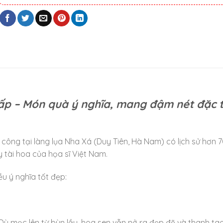
cấp – Món quà ý nghĩa, mang đậm nét đặc 
công tại làng lụa Nha Xá (Duy Tiên, Hà Nam) có lịch sử hơn 
 tài hoa của họa sĩ Việt Nam.
u ý nghĩa tốt đẹp:
 Dù mọc lên từ bùn lầy, hoa sen vẫn nở ra đẹp đẽ và thanh tao