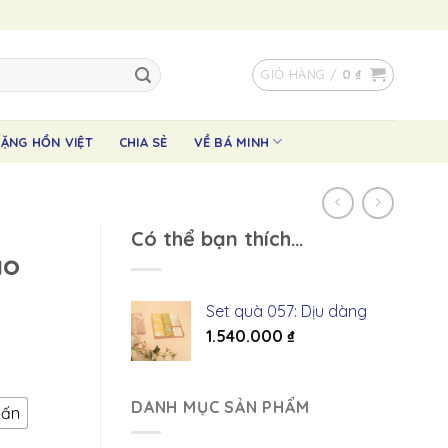
GIỎ HÀNG /
0
₫
ẶNG HỒN VIỆT
CHIA SẺ
VỀ BÁ MINH
Có thể bạn thích…
ao
Set quà 057: Dịu dàng
1.540.000
₫
DANH MỤC SẢN PHẨM
hấn