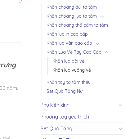
Khăn choàng đũi tơ tằm
Khăn choàng lụa tơ tằm
Khăn choàng thổ cẩm tơ tằm
Khăn lụa in cao cấp
Khăn lụa vân cao cấp
Khăn Lụa Vẽ Tay Cao Cấp
Khăn lụa dài vẽ
trưng
Khăn lụa vuông vẽ
Khăn tay tơ tằm thêu
700 năm.
Set Quà Tặng Nữ
Phụ kiện xinh
Phương tây yêu thích
Set Quà Tặng
. Điều