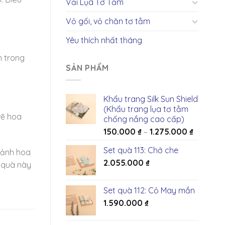
Vải Lụa Tơ Tằm
Vỏ gối, vỏ chăn tơ tằm
Yêu thích nhất tháng
h trong
SẢN PHẨM
Khẩu trang Silk Sun Shield
(Khẩu trang lụa tơ tằm
vẽ hoa
chống nắng cao cấp)
150.000
₫
–
1.275.000
₫
Set quà 113: Chở che
h ảnh hoa
2.055.000
₫
n quà này
Set quà 112: Cỏ May mắn
1.590.000
₫