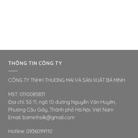
nhiều
biến
thể.
Các
tùy
chọn
có
thể
THÔNG TIN CÔNG TY
được
chọn
trên
CÔNG TY TNHH THƯƠNG MAI VÀ SẢN XUẤT BÁ MINH
trang
sản
MST: 0110085831
phẩm
Địa chỉ: Số 11, ngõ 10 đường Nguyễn Văn Huyên,
Phường Cầu Giấy, Thành phố Hà Nội, Việt Nam
Email: baminhsilk@gmail.com
Hotline: 0936099110