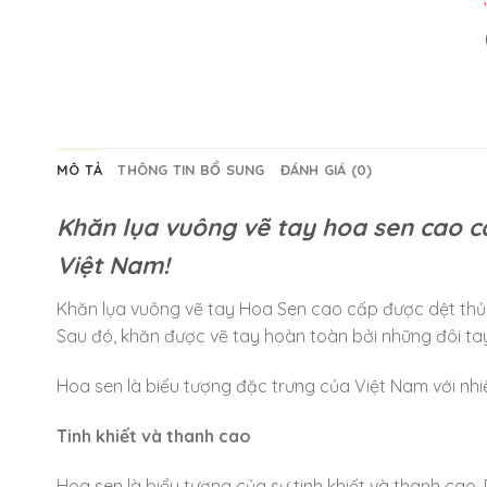
MÔ TẢ
THÔNG TIN BỔ SUNG
ĐÁNH GIÁ (0)
Khăn lụa vuông vẽ tay hoa sen cao 
Việt Nam!
Khăn lụa vuông vẽ tay Hoa Sen cao cấp được dệt thủ 
Sau đó, khăn được vẽ tay hoàn toàn bởi những đôi tay
Hoa sen là biểu tượng đặc trưng của Việt Nam với nhiề
Tinh khiết và thanh cao
Hoa sen là biểu tượng của sự tinh khiết và thanh cao.