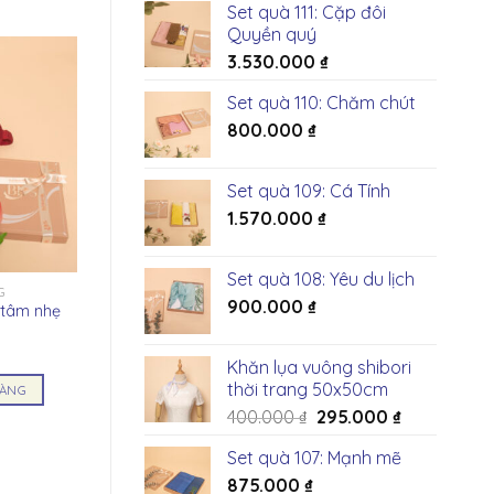
Set quà 111: Cặp đôi
Quyền quý
3.530.000
₫
Set quà 110: Chăm chút
800.000
₫
Set quà 109: Cá Tính
1.570.000
₫
Set quà 108: Yêu du lịch
G
900.000
₫
 tâm nhẹ
Khăn lụa vuông shibori
thời trang 50x50cm
HÀNG
Giá
Giá
400.000
₫
295.000
₫
gốc
hiện
Set quà 107: Mạnh mẽ
là:
tại
875.000
₫
400.000 ₫.
là: