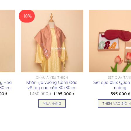
-18%
CHÂU Á YÊU THÍCH
SET QUÀ TẶN
ay Hoa
Khăn lụa vuông Cành Đào
Set quà 055: Quan
180cm
vẽ tay cao cấp 80x80cm
nhàng
Giá
Giá
Giá
000
₫
1.450.000
₫
1.195.000
₫
395.000
₫
hiện
gốc
hiện
tại
là:
tại
MUA HÀNG
THÊM VÀO GIỎ 
00 ₫.
là:
1.450.000 ₫.
là:
1.790.000 ₫.
1.195.000 ₫.
Sản
phẩm
này
có