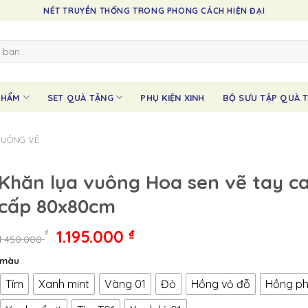
NÉT TRUYỀN THỐNG TRONG PHONG CÁCH HIỆN ĐẠI
PHẨM
SET QUÀ TẶNG
PHỤ KIỆN XINH
BỘ SƯU TẬP QUÀ T
VUÔNG VẼ
Khăn lụa vuông Hoa sen vẽ tay c
cấp 80x80cm
Giá
Giá
1.195.000
₫
₫
1.450.000
gốc
hiện
màu
là:
tại
1.450.000 ₫.
là:
Tím
Xanh mint
Vàng 01
Đỏ
Hồng vỏ đỗ
Hồng p
1.195.000 ₫.