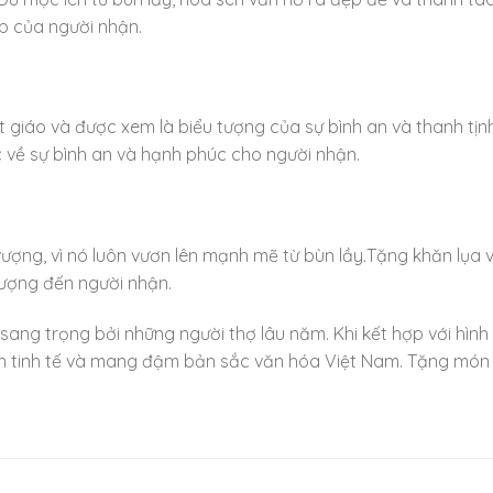
p của người nhận.
t giáo và được xem là biểu tượng của sự bình an và thanh tịn
c về sự bình an và hạnh phúc cho người nhận.
vượng, vì nó luôn vươn lên mạnh mẽ từ bùn lầy.Tặng khăn lụa 
 vượng đến người nhận.
ang trọng bởi những người thợ lâu năm. Khi kết hợp với hìn
 nên tinh tế và mang đậm bản sắc văn hóa Việt Nam. Tặng mó