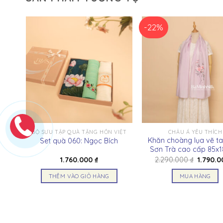
-22%
BỘ SƯU TẬP QUÀ TẶNG HỒN VIỆT
CHÂU Á YÊU THÍCH
ng
Khăn choàng lụa vẽ t
Set quà 060: Ngọc Bích
Sơn Trà cao cấp 85x
Giá
Giá
₫
1.760.000
₫
2.290.000
₫
1.790.
hiện
gốc
tại
là:
THÊM VÀO GIỎ HÀNG
MUA HÀNG
₫.
là:
2.290.0
880.000 ₫.
Sản
phẩm
này
có