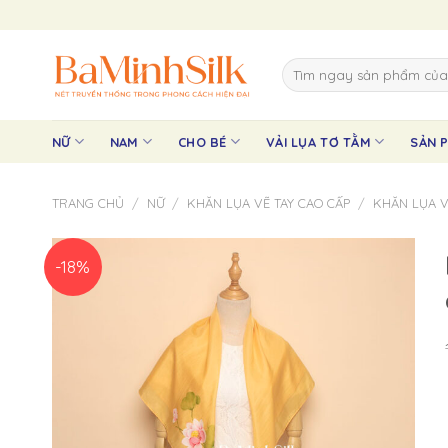
Skip
to
content
Tìm
kiếm:
NỮ
NAM
CHO BÉ
VẢI LỤA TƠ TẰM
SẢN 
TRANG CHỦ
/
NỮ
/
KHĂN LỤA VẼ TAY CAO CẤP
/
KHĂN LỤA 
-18%