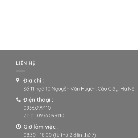
nhiều
biến
thể.
Các
tùy
chọn
có
thể
LIÊN HỆ
được
chọn
trên
Địa chỉ :
trang
Số 11 ngõ 10 Nguyễn Văn Huyên, Cầu Giấy, Hà Nội.
sản
phẩm
Điện thoại :
0936.099.110
Zalo :
0936.099.110
Giờ làm việc :
08:30 - 18:00 (từ thứ 2 đến thứ 7)