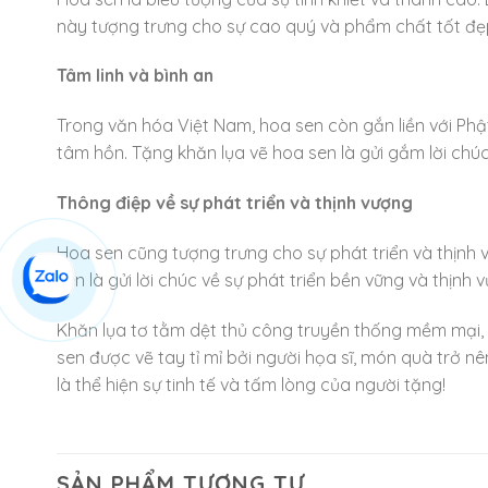
này tượng trưng cho sự cao quý và phẩm chất tốt đẹ
Tâm linh và bình an
Trong văn hóa Việt Nam, hoa sen còn gắn liền với Phậ
tâm hồn. Tặng khăn lụa vẽ hoa sen là gửi gắm lời chú
Thông điệp về sự phát triển và thịnh vượng
Hoa sen cũng tượng trưng cho sự phát triển và thịnh 
sen là gửi lời chúc về sự phát triển bền vững và thịnh
Khăn lụa tơ tằm dệt thủ công truyền thống mềm mại, s
sen được vẽ tay tỉ mỉ bởi người họa sĩ, món quà trở
là thể hiện sự tinh tế và tấm lòng của người tặng!
SẢN PHẨM TƯƠNG TỰ