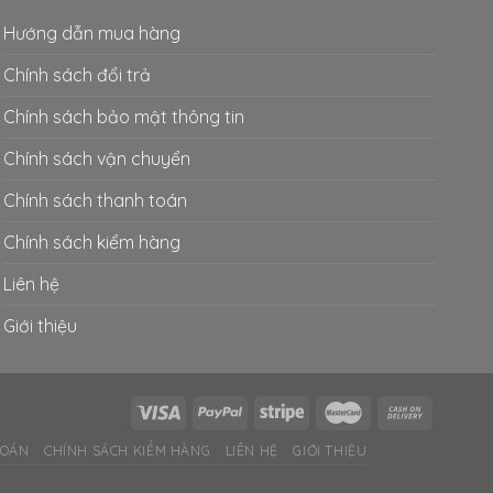
Hướng dẫn mua hàng
Chính sách đổi trả
Chính sách bảo mật thông tin
Chính sách vận chuyển
Chính sách thanh toán
Chính sách kiểm hàng
Liên hệ
m
Giới thiệu
TOÁN
CHÍNH SÁCH KIỂM HÀNG
LIÊN HỆ
GIỚI THIỆU