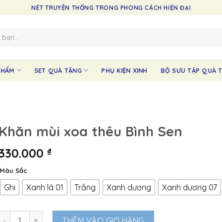
NÉT TRUYỀN THỐNG TRONG PHONG CÁCH HIỆN ĐẠI
PHẨM
SET QUÀ TẶNG
PHỤ KIỆN XINH
BỘ SƯU TẬP QUÀ T
Khăn mùi xoa thêu Bình Sen
330.000
₫
Màu Sắc
Ghi
Xanh lá 01
Trắng
Xanh dương
Xanh dương 07
Khăn mùi xoa thêu Bình Sen số lượng
THÊM VÀO GIỎ HÀNG