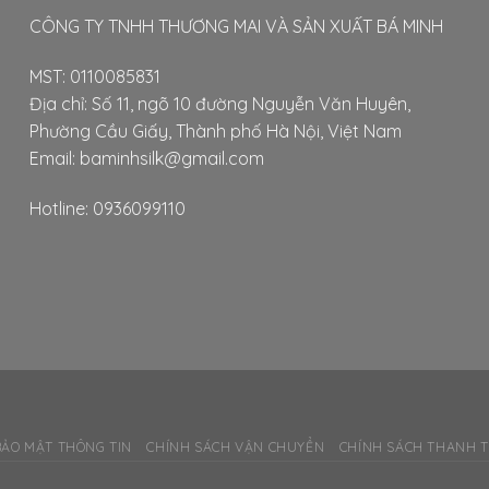
thể.
thể.
CÔNG TY TNHH THƯƠNG MAI VÀ SẢN XUẤT BÁ MINH
Các
Các
tùy
tùy
MST: 0110085831
chọn
chọn
Địa chỉ: Số 11, ngõ 10 đường Nguyễn Văn Huyên,
có
có
Phường Cầu Giấy, Thành phố Hà Nội, Việt Nam
thể
thể
được
được
Email: baminhsilk@gmail.com
chọn
chọn
trên
trên
Hotline: 0936099110
trang
trang
sản
sản
phẩm
phẩ
BẢO MẬT THÔNG TIN
CHÍNH SÁCH VẬN CHUYỂN
CHÍNH SÁCH THANH 