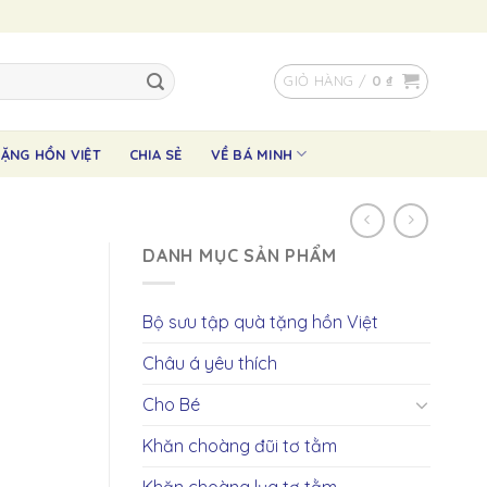
GIỎ HÀNG /
0
₫
ẶNG HỒN VIỆT
CHIA SẺ
VỀ BÁ MINH
DANH MỤC SẢN PHẨM
Bộ sưu tập quà tặng hồn Việt
Châu á yêu thích
Cho Bé
Khăn choàng đũi tơ tằm
Khăn choàng lụa tơ tằm