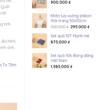
ọa tiết
900.000
₫
. Quất
uật.
Khăn lụa vuông shibori
thời trang 50x50cm
g tính
Giá
Giá
400.000
₫
295.000
₫
gốc
hiện
Set quà 107: Mạnh mẽ
là:
tại
. Bá Minh
875.000
₫
400.000 ₫.
là:
295.000 ₫.
hình ảnh,
Set quà 106: Bóng dáng
Việt Nam
a Tơ Tằm
1.585.000
₫