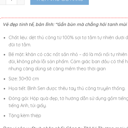
Vẻ đẹp tinh tế, bản lĩnh: “Gần bùn mà chẳng hôi tanh mùi
Chất liệu: dệt thủ công từ 100% sợi tơ tằm tự nhiên dưới 
đũi tơ tằm.
Bề mặt: khăn có các nốt sần nhỏ – đó là mối nối tự nhiên
đũi, không phải lỗi sản phẩm. Cảm giác ban đầu có thể h
nhưng càng dùng sẽ càng mềm theo thời gian
Size: 30×30 cm
Họa tiết: Bình Sen được thêu tay thủ công truyền thống.
Đóng gói: Hộp quà đẹp, tờ hướng dẫn sử dụng gồm tiếng
tiếng Anh, túi giấy.
Tặng kèm thiệp