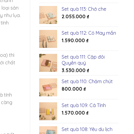
 thành
 loại sản
Set quà 113: Chở che
 như lụa.
2.055.000
₫
tính
Set quà 112: Cỏ May mắn
1.590.000
₫
oa) thì
Set quà 111: Cặp đôi
ới chất
Quyền quý
3.530.000
₫
Set quà 110: Chăm chút
800.000
₫
à tính
n càng
Set quà 109: Cá Tính
1.570.000
₫
Set quà 108: Yêu du lịch