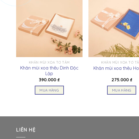
KHĂN MÙI XOA TƠ TẰM
KHĂN MÙI XOA TƠ T
ong
Khăn mùi xoa thêu Dinh Độc
Khăn mùi xoa thêu Ho
Lập
390.000
₫
275.000
₫
MUA HÀNG
MUA HÀNG
Sản
Sản
phẩm
phẩm
này
này
có
có
nhiều
nhiều
LIÊN HỆ
biến
biến