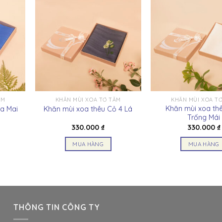
ẰM
KHĂN MÙI XOA TƠ TẰM
KHĂN MÙI XOA T
Khăn mùi xoa th
a Mai
Khăn mùi xoa thêu Cỏ 4 Lá
Trống Mái
330.000
₫
330.000
₫
MUA HÀNG
MUA HÀNG
Sản
Sản
phẩm
phẩ
này
này
có
có
nhiều
nhiều
THÔNG TIN CÔNG TY
biến
biến