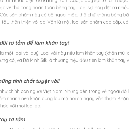
 tơ tằm khác biệt. Đó là làng Nam Cao, ở đây sợi tơ tằm được
ược vê thủ công hoàn toàn bằng tay. Loại sợi này dệt ra nhiều
m. Các sản phẩm này có bề ngoài mộc, thô chứ không bóng bẩy
tốt, thân thiện với da. Vẫn là một loại sản phẩm cao cấp, có 
 đũi tơ tằm để làm khăn tay!
 là một loại vải quý. Loại vải này nếu làm khăn tay (khăn mùi x
ng có, và Bá Minh Silk là thương hiệu đầu tiên làm khăn tay v
ững tính chất tuyệt vời!
hư chính con người Việt Nam. Nhưng bên trong vẻ ngoài đó l
i ẩm nhanh nên khăn dùng lau mồ hôi cả ngày vẫn thơm. Khă
hợp với mọi loại da.
tay tơ tằm