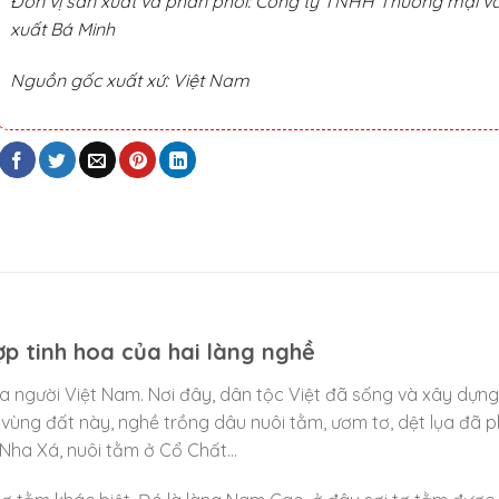
Đơn vị sản xuất và phân phối: Công ty TNHH Thương mại v
xuất Bá Minh
Nguồn gốc xuất xứ: Việt Nam
ợp tinh hoa của hai làng nghề
 người Việt Nam. Nơi đây, dân tộc Việt đã sống và xây dựn
ùng đất này, nghề trồng dâu nuôi tằm, ươm tơ, dệt lụa đã ph
 Nha Xá, nuôi tằm ở Cổ Chất…