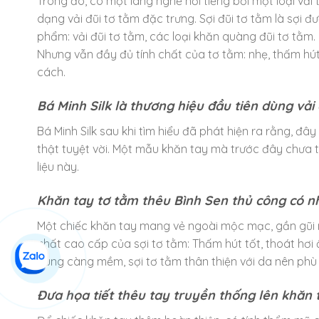
Trong đó, có một làng nghề nổi tiếng bởi một loại vải
dạng vải đũi tơ tằm đặc trưng. Sợi đũi tơ tằm là sợi đ
phẩm: vải đũi tơ tằm, các loại khăn quàng đũi tơ tằ
Nhưng vẫn đầy đủ tính chất của tơ tằm: nhẹ, thấm hút 
cách.
Bá Minh Silk là thương hiệu đầu tiên dùng vải
Bá Minh Silk sau khi tìm hiểu đã phát hiện ra rằng, đây
thật tuyệt vời. Một mẫu khăn tay mà trước đây chưa từ
liệu này.
Khăn tay tơ tằm thêu Bình Sen thủ công có nh
Một chiếc khăn tay mang vẻ ngoài mộc mạc, gần gũi n
chất cao cấp của sợi tơ tằm: Thấm hút tốt, thoát hơ
dùng càng mềm, sợi tơ tằm thân thiện với da nên phù 
Đưa họa tiết thêu tay truyền thống lên khăn 