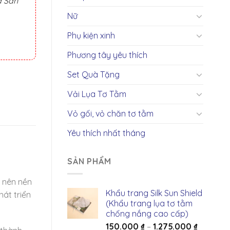
à Sản
Nữ
Phụ kiện xinh
Phương tây yêu thích
Set Quà Tặng
Vải Lụa Tơ Tằm
Vỏ gối, vỏ chăn tơ tằm
Yêu thích nhất tháng
SẢN PHẨM
g nên nền
Khẩu trang Silk Sun Shield
át triển
(Khẩu trang lụa tơ tằm
chống nắng cao cấp)
150.000
₫
–
1.275.000
₫