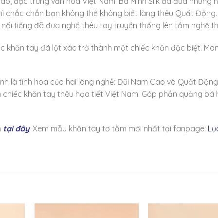
ao, đặc trưng văn hóa Việt Nam. Bá Minh Silk đã đưa những h
 thì chắc chắn bạn không thể không biết làng thêu Quất Động
nổi tiếng đã đưa nghề thêu tay truyền thống lên tầm nghệ th
ếc khăn tay đã lột xác trở thành một chiếc khăn đặc biệt. Man
ính là tinh hoa của hai làng nghề: Đũi Nam Cao và Quất Động
àn chiếc khăn tay thêu họa tiết Việt Nam. Góp phần quảng bá 
m
tại đây
. Xem mẫu khăn tay tơ tằm mới nhất tại fanpage:
Lụ