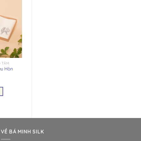
Ơ TẰM
êu Hòn
m
VỀ BÁ MINH SILK