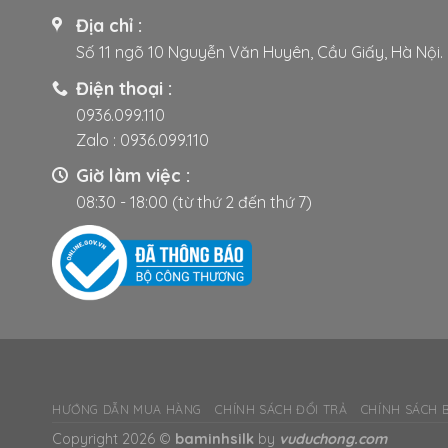
thể.
thể.
Địa chỉ :
Các
Các
tùy
tùy
Số 11 ngõ 10 Nguyễn Văn Huyên, Cầu Giấy, Hà Nội.
chọn
chọn
Điện thoại :
có
có
0936.099.110
thể
thể
Zalo :
0936.099.110
được
được
chọn
chọn
Giờ làm việc :
trên
trên
08:30 - 18:00 (từ thứ 2 đến thứ 7)
trang
trang
sản
sản
phẩm
phẩm
HƯỚNG DẪN MUA HÀNG
CHÍNH SÁCH ĐỔI TRẢ
CHÍNH SÁCH 
Copyright 2026 ©
baminhsilk
by
vuduchong.com