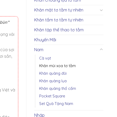
Khăn mặt tơ tằm tự nhiên
Khăn tắm tơ tằm tự nhiên
 bùn”
Khăn tập thể thao tơ tằm
dạng vải
Khuyến Mãi
Nam
 của sợi
ơi sần,
Cà vạt
Khăn mùi xoa tơ tằm
Khăn quàng đũi
Khăn quàng lụa
Khăn quàng thổ cẩm
 Việt và
Pocket Square
Set Quà Tặng Nam
Nháp