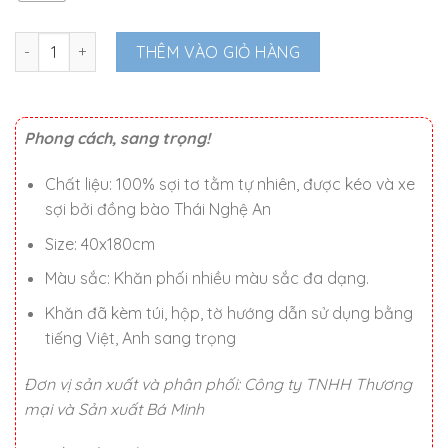
1.850.000 ₫.
Khăn quàng Ikat Hoa số lượng
THÊM VÀO GIỎ HÀNG
Phong cách, sang trọng!
Chất liệu: 100% sợi tơ tằm tự nhiên, được kéo và xe
sợi bởi đồng bào Thái Nghệ An
Size: 40x180cm
Màu sắc: Khăn phối nhiều màu sắc đa dạng.
Khăn đã kèm túi, hộp, tờ hướng dẫn sử dụng bằng
tiếng Việt, Anh sang trọng
Đơn vị sản xuất và phân phối: Công ty TNHH Thương
mại và Sản xuất Bá Minh