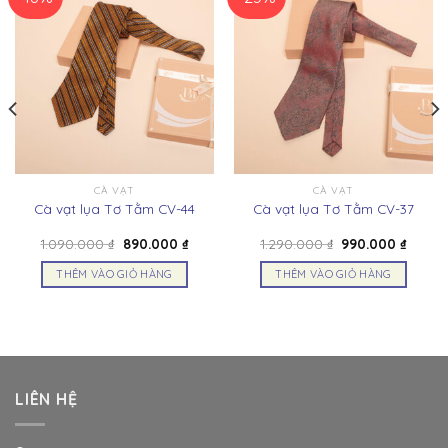
CÀ VẠT
CÀ VẠT
Cà vạt lụa Tơ Tằm CV-44
Cà vạt lụa Tơ Tằm CV-37
Giá
Giá
Giá
Giá
1.090.000
₫
890.000
₫
1.290.000
₫
990.000
₫
gốc
hiện
gốc
hiện
là:
tại
là:
tại
THÊM VÀO GIỎ HÀNG
THÊM VÀO GIỎ HÀNG
1.090.000 ₫.
là:
1.290.000 ₫.
là:
000 ₫.
890.000 ₫.
990.00
LIÊN HỆ