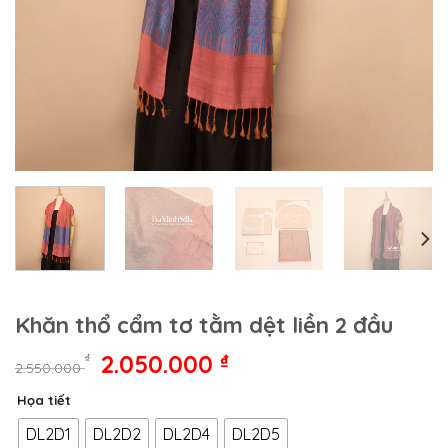
Khăn thổ cẩm tơ tằm dệt liền 2 đầu
Giá
Giá
2.050.000
₫
₫
2.550.000
gốc
hiện
Họa tiết
là:
tại
2.550.000 ₫.
là:
DL2D1
DL2D2
DL2D4
DL2D5