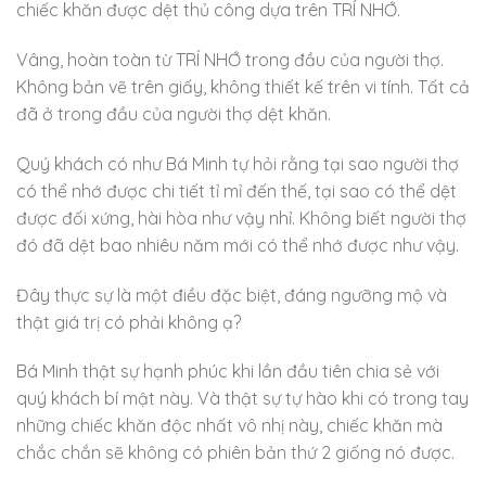
chiếc khăn được dệt thủ công dựa trên TRÍ NHỚ.
Vâng, hoàn toàn từ TRÍ NHỚ trong đầu của người thợ.
Không bản vẽ trên giấy, không thiết kế trên vi tính. Tất cả
đã ở trong đầu của người thợ dệt khăn.
Quý khách có như Bá Minh tự hỏi rằng tại sao người thợ
có thể nhớ được chi tiết tỉ mỉ đến thế, tại sao có thể dệt
được đối xứng, hài hòa như vậy nhỉ. Không biết người thợ
đó đã dệt bao nhiêu năm mới có thể nhớ được như vậy.
Đây thực sự là một điều đặc biệt, đáng ngưỡng mộ và
thật giá trị có phải không ạ?
Bá Minh thật sự hạnh phúc khi lần đầu tiên chia sẻ với
quý khách bí mật này. Và thật sự tự hào khi có trong tay
những chiếc khăn độc nhất vô nhị này, chiếc khăn mà
chắc chắn sẽ không có phiên bản thứ 2 giống nó được.