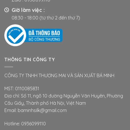
trên
Giờ làm việc :
trang
08:30 - 18:00 (từ thứ 2 đến thứ 7)
sản
phẩm
THÔNG TIN CÔNG TY
CÔNG TY TNHH THƯƠNG MAI VÀ SẢN XUẤT BÁ MINH
MST: 0110085831
Địa chỉ: Số 11, ngõ 10 đường Nguyễn Văn Huyên, Phường
Cầu Giấy, Thành phố Hà Nội, Việt Nam
Email: baminhsilk@gmail.com
Hotline: 0936099110