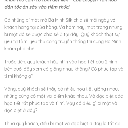
dân tộc ăn sâu vào tiềm thức!
Có những bí mật mà Bá Minh Silk chia sẻ mỗi ngày với
khách hàng tại cửa hàng. Và hôm nay, một trong những
bí mật đó sẽ được chia sẻ ở tại đây. Quý khách thật sự
yêu tơ tằm, yêu thủ công truyền thống thì cùng Bá Minh
khám phá nhé.
Trước tiên, quý khách hãy nhìn vào họa tiết của 2 hình
bên dưới đây xem có giống nhau không? Có phức tạp và
tỉ mỉ không ạ?
Vâng, quý khách sẽ thấy có nhiều họa tiết giống nhau,
những cũng có một vài điểm khác nhau. Và đặc biệt các
họa tiết rất phức t
ạp và tỉ mỉ. Vậy có điều gì bí mật và
đặc biệt ở đây?
Thưa quý khách, điều bí mật và đặc biệt ở đây là tất cả