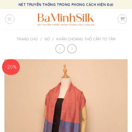
Skip
NÉT TRUYỀN THỐNG TRONG PHONG CÁCH HIỆN ĐẠI
to
content
TRANG CHỦ
/
NỮ
/
KHĂN CHOÀNG THỔ CẨM TƠ TẰM
-20%