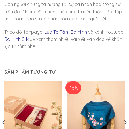
Con người chúng ta hướng tới sự cá nhân hóa trong sự
hiện đại. Nhưng đâu ngờ, thủ công truyền thống đã đáp
ứng hoàn hảo sự cá nhân hóa của con người rồi.
Theo dõi fanpage:
Lụa Tơ Tằm Bá Minh
và kênh Youtube:
Bá Minh Silk
để xem thêm nhiều vài viết và video về khăn
lụa tơ tằm nhé.
SẢN PHẨM TƯƠNG TỰ
-16%