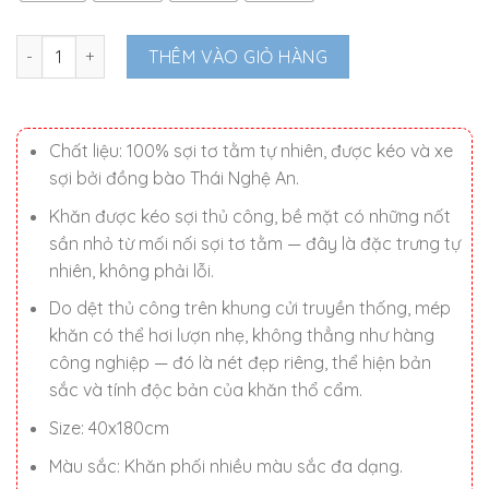
2.050.000 ₫.
Khăn thổ cẩm tơ tằm dệt liền 2 đầu số lượng
THÊM VÀO GIỎ HÀNG
Chất liệu: 100% sợi tơ tằm tự nhiên, được kéo và xe
sợi bởi đồng bào Thái Nghệ An.
Khăn được kéo sợi thủ công, bề mặt có những nốt
sần nhỏ từ mối nối sợi tơ tằm — đây là đặc trưng tự
nhiên, không phải lỗi.
Do dệt thủ công trên khung cửi truyền thống, mép
khăn có thể hơi lượn nhẹ, không thẳng như hàng
công nghiệp — đó là nét đẹp riêng, thể hiện bản
sắc và tính độc bản của khăn thổ cẩm.
Size: 40x180cm
Màu sắc: Khăn phối nhiều màu sắc đa dạng.