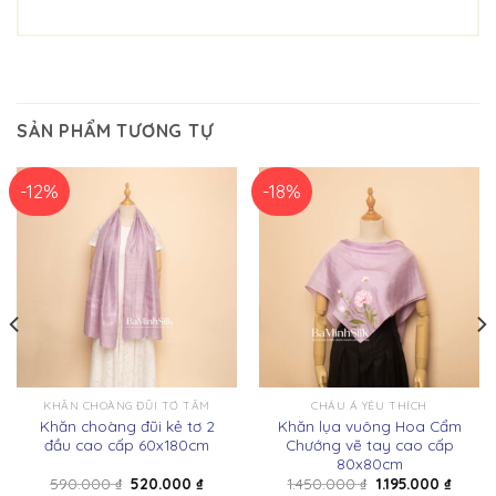
SẢN PHẨM TƯƠNG TỰ
-12%
-18%
KHĂN CHOÀNG ĐŨI TƠ TẰM
CHÂU Á YÊU THÍCH
Khăn choàng đũi kẻ tơ 2
Khăn lụa vuông Hoa Cẩm
đầu cao cấp 60x180cm
Chướng vẽ tay cao cấp
80x80cm
Giá
Giá
Giá
Giá
590.000
₫
520.000
₫
1.450.000
₫
1.195.000
₫