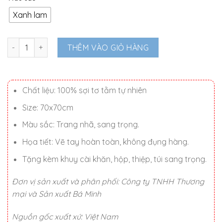
là:
tại
1.050.000 ₫.
là:
Xanh lam
880.000 ₫.
Khăn lụa vuông Đào Bay vẽ tay 70x70cm số lượng
THÊM VÀO GIỎ HÀNG
Chất liệu: 100% sợi tơ tằm tự nhiên
Size: 70x70cm
Màu sắc: Trang nhã, sang trọng.
Họa tiết: Vẽ tay hoàn toàn, không đụng hàng.
Tặng kèm khuy cài khăn, hộp, thiệp, túi sang trọng.
Đơn vị sản xuất và phân phối: Công ty TNHH Thương
mại và Sản xuất Bá Minh
Nguồn gốc xuất xứ: Việt Nam