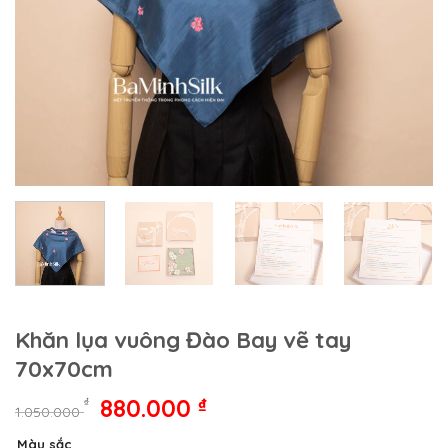
Khăn lụa vuông Đào Bay vẽ tay
70x70cm
Giá
Giá
880.000
₫
₫
1.050.000
gốc
hiện
Màu sắc