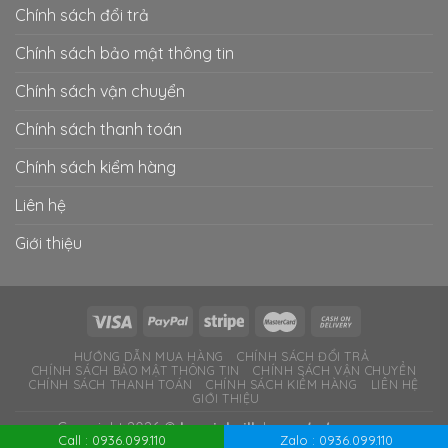
Chính sách đổi trả
Chính sách bảo mật thông tin
Chính sách vận chuyển
Chính sách thanh toán
Chính sách kiểm hàng
Liên hệ
Giới thiệu
HƯỚNG DẪN MUA HÀNG
CHÍNH SÁCH ĐỔI TRẢ
CHÍNH SÁCH BẢO MẬT THÔNG TIN
CHÍNH SÁCH VẬN CHUYỂN
CHÍNH SÁCH THANH TOÁN
CHÍNH SÁCH KIỂM HÀNG
LIÊN HỆ
GIỚI THIỆU
Copyright 2026 ©
baminhsilk
by
vuduchong.com
Call : 0936.099.110
Zalo : 0936.099.110