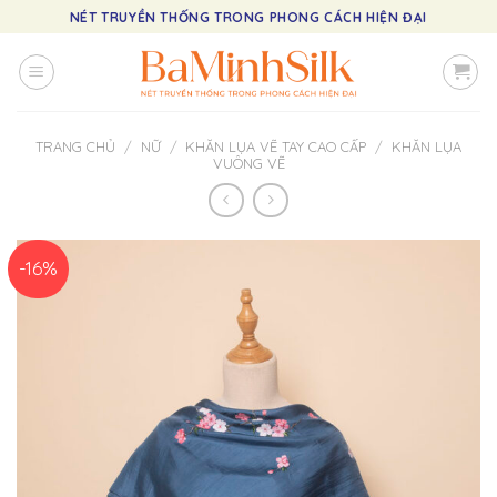
Skip
NÉT TRUYỀN THỐNG TRONG PHONG CÁCH HIỆN ĐẠI
to
content
TRANG CHỦ
/
NỮ
/
KHĂN LỤA VẼ TAY CAO CẤP
/
KHĂN LỤA
VUÔNG VẼ
-16%